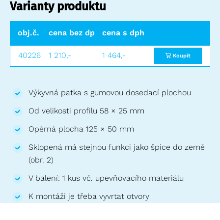
Varianty produktu
obj.č.
cena bez dph
cena s dph
40226
1 210,-
1 464,-
Koupit
Výkyvná patka s gumovou dosedací plochou
Od velikosti profilu 58 × 25 mm
Opěrná plocha 125 × 50 mm
Sklopená má stejnou funkci jako špice do země
(obr. 2)
V balení: 1 kus vč. upevňovacího materiálu
K montáži je třeba vyvrtat otvory