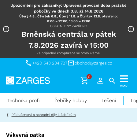
Upozornění pro zákazníky: Upravená provozní doba pražské
pobočky ve dnech 3.8. až 14.8.2026
Úterý 4.8., Čtvrtek 6.8., Úterý 11.8. a Čtvrtek 13.8. otevřeno:
8:00 – 12:00, 13:00 – 15:00
OSTATNÍ DNY ZAVŘENO
Brněnská centrála v pátek
7.8.2026 zavírá v 15:00
Za případné komplikace se omlouváme.
+420 543 234 727
obchod@zarges.cz
0
Technika
MENU
pro
práci
Technika profi
Žebříky hobby
Lešení
Lo
ve
výškách
Příslušenství a náhradní díly k žebříkům
Výkyvná patka