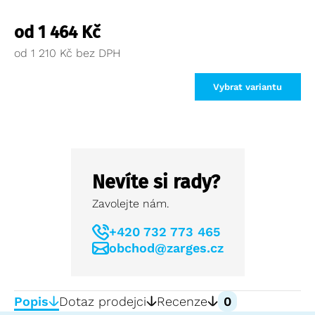
od
1 464
Kč
od
1 210
Kč
Vybrat variantu
Nevíte si rady?
Zavolejte nám.
+420 732 773 465
obchod@zarges.cz
Popis
Dotaz prodejci
Recenze
0