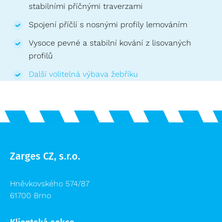
stabilními příčnými traverzami
Spojení příčlí s nosnými profily lemováním
Vysoce pevné a stabilní kování z lisovaných
profilů
Další volitelná výbava žebříku
Zarges CZ, s.r.o.
Hněvkovského 574/87
61700 Brno