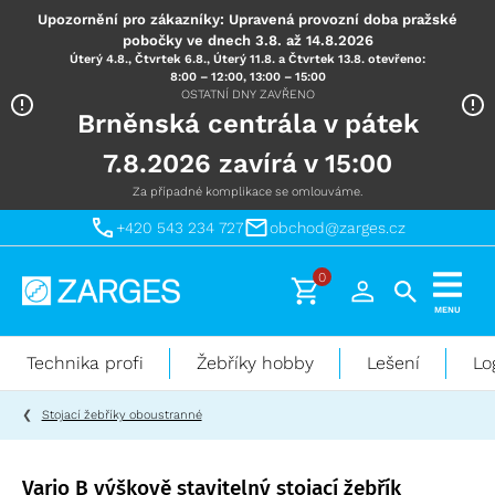
Upozornění pro zákazníky: Upravená provozní doba pražské
pobočky ve dnech 3.8. až 14.8.2026
Úterý 4.8., Čtvrtek 6.8., Úterý 11.8. a Čtvrtek 13.8. otevřeno:
8:00 – 12:00, 13:00 – 15:00
OSTATNÍ DNY ZAVŘENO
Brněnská centrála v pátek
7.8.2026 zavírá v 15:00
Za případné komplikace se omlouváme.
+420 543 234 727
obchod@zarges.cz
0
Technika
MENU
pro
práci
Technika profi
Žebříky hobby
Lešení
Lo
ve
výškách
Stojací žebříky oboustranné
Vario B výškově stavitelný stojací žebřík