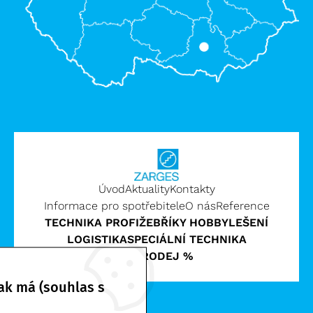
Úvod
Aktuality
Kontakty
Informace pro spotřebitele
O nás
Reference
TECHNIKA PROFI
ŽEBŘÍKY HOBBY
LEŠENÍ
LOGISTIKA
SPECIÁLNÍ TECHNIKA
VÝPRODEJ %
ak má (souhlas s
Zarges CZ, s.r.o. | © 2026