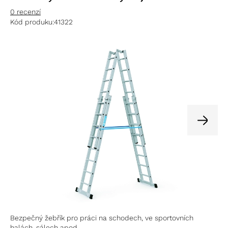
0 recenzí
Kód produku:
41322
Bezpečný žebřík pro práci na schodech, ve sportovních
halách, sálech apod.