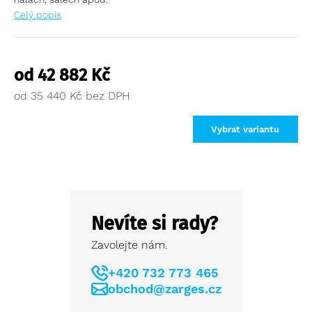
Celý popis
od
42 882
Kč
od
35 440
Kč
Vybrat variantu
Nevíte si rady?
Zavolejte nám.
+420 732 773 465
obchod@zarges.cz