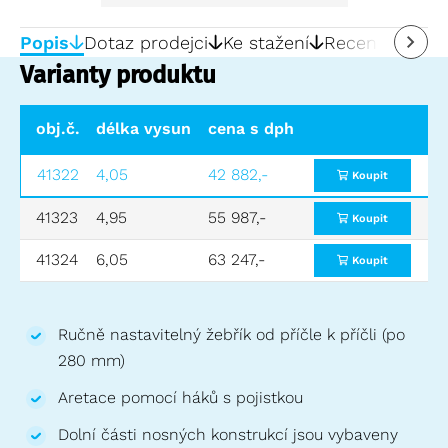
Popis
Dotaz prodejci
Ke stažení
Recenze
0
Varianty produktu
obj.č.
délka vysunutého žebříku (m)
cena s dph
délka zasun
41322
4,05
42 882,-
2,40
Koupit
41323
4,95
55 987,-
3,01
Koupit
41324
6,05
63 247,-
3,57
Koupit
Ručně nastavitelný žebřík od příčle k příčli (po
280 mm)
Aretace pomocí háků s pojistkou
Dolní části nosných konstrukcí jsou vybaveny