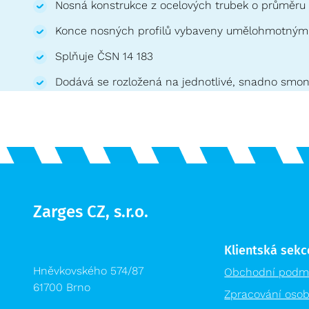
Nosná konstrukce z ocelových trubek o průměr
Konce nosných profilů vybaveny umělohmotným
Splňuje ČSN 14 183
Dodává se rozložená na jednotlivé, snadno smon
Zarges CZ, s.r.o.
Klientská sekc
Hněvkovského 574/87
Obchodní podm
61700 Brno
Zpracování osob