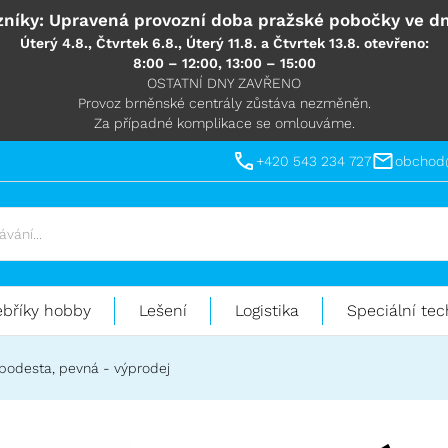
níky: Upravená provozní doba pražské pobočky ve dn
Úterý 4.8., Čtvrtek 6.8., Úterý 11.8. a Čtvrtek 13.8. otevřeno:
8:00 – 12:00, 13:00 – 15:00
OSTATNÍ DNY ZAVŘENO
Provoz brněnské centrály zůstáva nezměněn.
Za případné komplikace se omlouváme.
+420 543 234 727
obchod
ebříky hobby
Lešení
Logistika
Speciální tec
podesta, pevná - výprodej