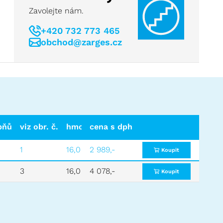
Zavolejte nám.
+420 732 773 465
obchod@zarges.cz
pňů
viz obr. č.
hmotnost (kg)
cena s dph
cena bez dph
1
16,0
2 989,-
2 470,-
Koupit
3
16,0
4 078,-
3 370,-
Koupit