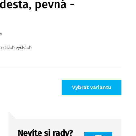
desta, pevná -
V
v nižších výškách
Vybrat variantu
Nevíte si rady?