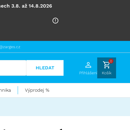
ech 3.8. až 14.8.2026
@zarges.cz
0
HLEDAT
Přihlášení
Košík
hnika
Výprodej %