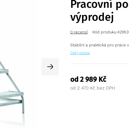
Pracovní po
výprodej
0 recenzí
Kód produku:
42953
Stabilní a praktická pro práce 
Celý popis
od
2 989
Kč
od
2 470
Kč