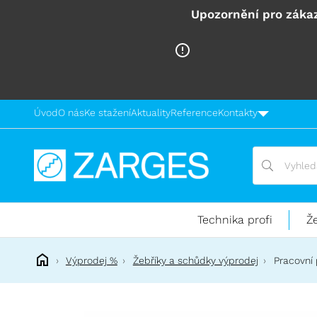
Upozornění pro zákaz
Úvod
O nás
Ke stažení
Aktuality
Reference
Kontakty
Vyhledávání
Vyhledávání
Technika
pro
práci
Technika profi
Ž
ve
výškách
Výprodej %
Žebříky a schůdky výprodej
Pracovní 