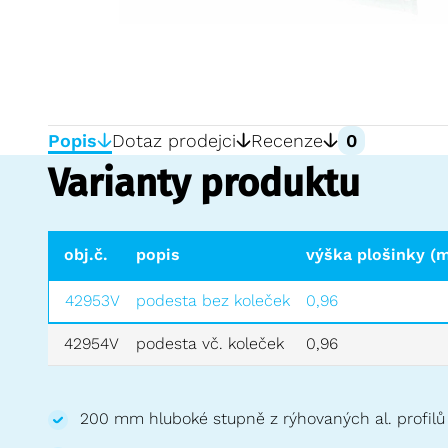
Popis
Dotaz prodejci
Recenze
0
Varianty produktu
obj.č.
popis
výška plošinky (m
42953V
podesta bez koleček
0,96
42954V
podesta vč. koleček
0,96
200 mm hluboké stupně z rýhovaných al. profilů