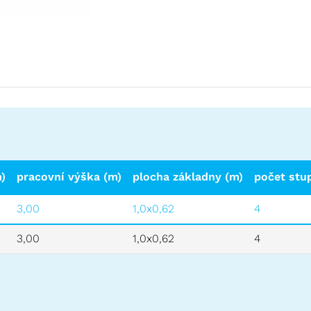
)
pracovní výška (m)
plocha základny (m)
počet stu
3,00
1,0x0,62
4
3,00
1,0x0,62
4