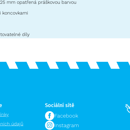
u 25 mm opatřená práškovou barvou
i koncovkami
tovatelné díly
e
Sociální sítě
ínky
Facebook
ních údajů
Instagram