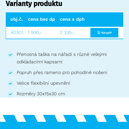
Varianty produktu
obj.č.
cena bez dph
cena s dph
40301
1 930,-
2 335,-
Koupit
Přenosná taška na nářadí s různě velkými
odkládacími kapsami
Popruh přes rameno pro pohodlné nošení
Velice flexibilní upevnění
Rozměry 30x15x30 cm