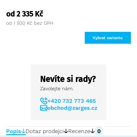
od
2 335
Kč
od
1 930
Kč
Vybrat variantu
Nevíte si rady?
Zavolejte nám.
+420 732 773 465
obchod@zarges.cz
Popis
Dotaz prodejci
Recenze
0