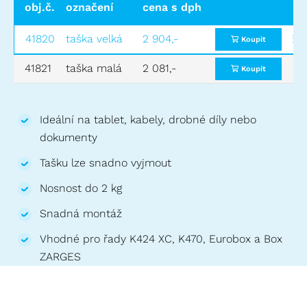
obj.č.
označení
rozměry DxŠxV (mm)
cena s dph
vhodné 
41820
taška velká
420x260x40
2 904,-
550x350
Koupit
41821
taška malá
260x150x40
2 081,-
310x250
Koupit
Ideální na tablet, kabely, drobné díly nebo
dokumenty
Tašku lze snadno vyjmout
Nosnost do 2 kg
Snadná montáž
Vhodné pro řady K424 XC, K470, Eurobox a Box
ZARGES