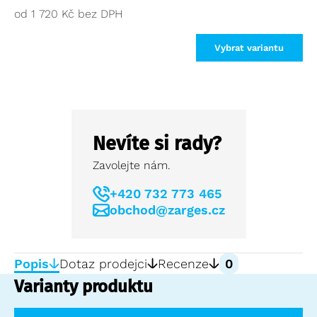
od
1 720
Kč
Vybrat variantu
Nevíte si rady?
Zavolejte nám.
+420 732 773 465
obchod@zarges.cz
Popis
Dotaz prodejci
Recenze
0
Varianty produktu