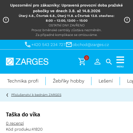
Upozornění pro zákazníky: Upravená provozní doba pražské
pobočky ve dnech 3.8. až 14.8.2026
Úterý 4.8., Čtvrtek 6.8., Úterý 11.8. a Čtvrtek 13.8. otevřeno:
8:00 – 12:00, 13:00 – 15:00
OSTATNÍ DNY ZAVŘENO
Provoz brněnské centrály zůstáva nezměněn.
Za případné komplikace se omlouváme.
+420 543 234 727
obchod@zarges.cz
0
Technika
MENU
pro
práci
Technika profi
Žebříky hobby
Lešení
Lo
ve
výškách
Příslušenství k bednám ZARGES
Taška do víka
0 recenzí
Kód produku:
41820