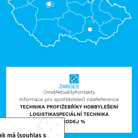
Úvod
Aktuality
Kontakty
Informace pro spotřebitele
O nás
Reference
TECHNIKA PROFI
ŽEBŘÍKY HOBBY
LEŠENÍ
LOGISTIKA
SPECIÁLNÍ TECHNIKA
VÝPRODEJ %
ak má (souhlas s