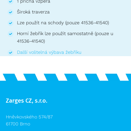
1 příčná vzpěra
Široká traverza
Lze použít na schody (pouze 41536-41540)
Horní žebřík lze použít samostatně (pouze u
41536-41540)
Další volitelná výbava žebříku
Zarges CZ, s.r.o.
Hněvkovského 574/87
61700 Brno