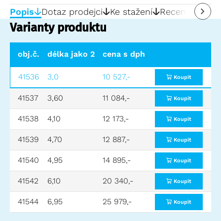
Popis
Dotaz prodejci
Ke stažení
Recenze
0
Varianty produktu
obj.č.
délka jako 2-dílný (m)
cena s dph
délka jako 3-dílný o
41536
3,0
10 527,-
4,10
Koupit
41537
3,60
11 084,-
5,00
Koupit
41538
4,10
12 173,-
5,81
Koupit
41539
4,70
12 887,-
6,70
Koupit
41540
4,95
14 895,-
6,90
Koupit
41542
6,10
20 340,-
8,60
Koupit
41544
6,95
25 979,-
9,70
Koupit