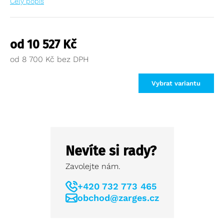
Celý popis
od
10 527
Kč
od
8 700
Kč
Vybrat variantu
Nevíte si rady?
Zavolejte nám.
+420 732 773 465
obchod@zarges.cz