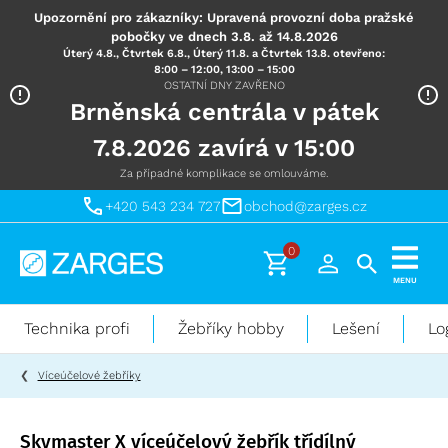
Upozornění pro zákazníky: Upravená provozní doba pražské
pobočky ve dnech 3.8. až 14.8.2026
Úterý 4.8., Čtvrtek 6.8., Úterý 11.8. a Čtvrtek 13.8. otevřeno:
8:00 – 12:00, 13:00 – 15:00
OSTATNÍ DNY ZAVŘENO
Brněnská centrála v pátek
7.8.2026 zavírá v 15:00
Za případné komplikace se omlouváme.
+420 543 234 727
obchod@zarges.cz
0
Technika
MENU
pro
práci
Technika profi
Žebříky hobby
Lešení
Lo
ve
výškách
Víceúčelové žebříky
Skymaster X víceúčelový žebřík třídílný