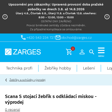
Upozornění pro zákazníky: Upravená provozní doba pražské
pobočky ve dnech 3.8. až 14.8.2026
Úterý 4.8., Čtvrtek 6.8., Úterý 11.8. a Čtvrtek 13.8. otevřeno:
8:00 – 12:00, 13:00 – 15:00
OSTATNÍ DNY ZAVŘENO
Provoz brněnské centrály zůstáva nezměněn.
Za případné komplikace se omlouváme.
+420 543 234 727
obchod@zarges.cz
0
Technika
MENU
pro
práci
Technika profi
Žebříky hobby
Lešení
Lo
ve
výškách
Žebříky a schůdky výprodej
Scana S stojací žebřík s odkládací miskou -
výprodej
0 recenzí