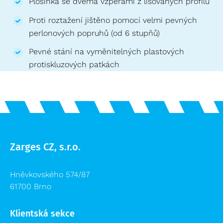
Plošinka se dvěma vzpěrami z lisovaných profilů
Proti roztažení jištěno pomocí velmi pevných
perlonových popruhů (od 6 stupňů)
Pevné stání na vyměnitelných plastových
protiskluzových patkách
Zarges CZ, s.r.o.
Hněvkovského 574/87
61700 Brno
Klientská sekce