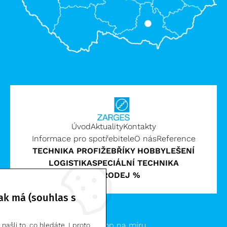
Úvod
Aktuality
Kontakty
Informace pro spotřebitele
O nás
Reference
TECHNIKA PROFI
ŽEBŘÍKY HOBBY
LEŠENÍ
LOGISTIKA
SPECIÁLNÍ TECHNIKA
VÝPRODEJ %
ak má (souhlas s
Zarges CZ, s.r.o. | © 2026
Clevero.
Chytrý eshop na míru.
ašli to, co hledáte. I proto