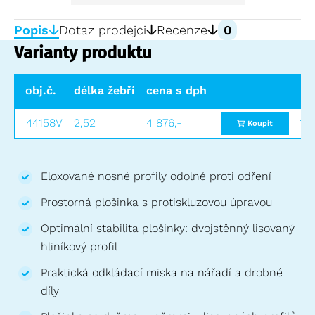
Popis
Dotaz prodejci
Recenze
0
Varianty produktu
obj.č.
délka žebříku (m)
cena s dph
pracovní výška (m)
vý
44158V
2,52
4 876,-
3,70
1,7
Koupit
Eloxované nosné profily odolné proti odření
Prostorná plošinka s protiskluzovou úpravou
Optimální stabilita plošinky: dvojstěnný lisovaný
hliníkový profil
Praktická odkládací miska na nářadí a drobné
díly