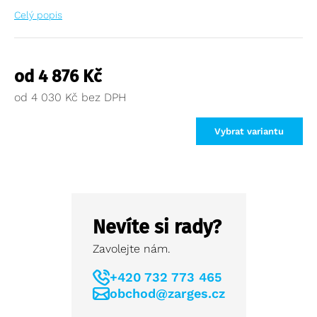
Celý popis
od
4 876
Kč
od
4 030
Kč
Vybrat variantu
Nevíte si rady?
Zavolejte nám.
+420 732 773 465
obchod@zarges.cz