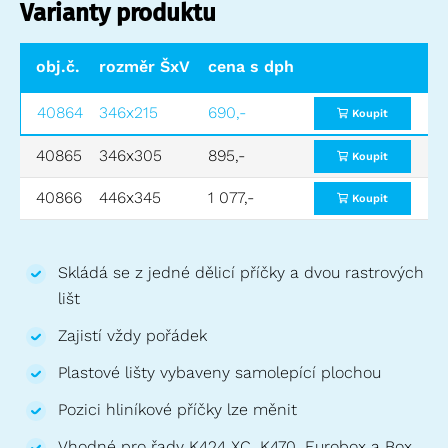
Varianty produktu
obj.č.
rozměr ŠxV (mm)
cena s dph
vhodné pro
cena bez 
40864
346x215
690,-
40568
570,-
Koupit
40865
346x305
895,-
40678, 40564
740,-
Koupit
40866
446x345
1 077,-
40567
890,-
Koupit
Skládá se z jedné dělicí příčky a dvou rastrových
lišt
Zajistí vždy pořádek
Plastové lišty vybaveny samolepící plochou
Pozici hliníkové příčky lze měnit
Vhodné pro řady K424 XC, K470, Eurobox a Box