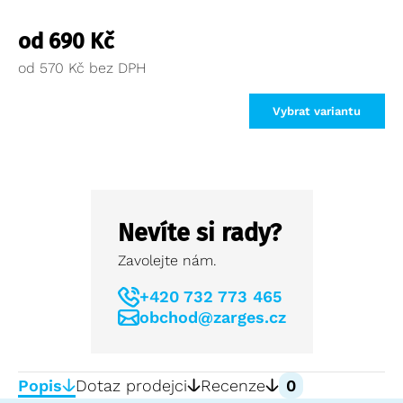
od
690
Kč
od
570
Kč
Vybrat variantu
Nevíte si rady?
Zavolejte nám.
+420 732 773 465
obchod@zarges.cz
Popis
Dotaz prodejci
Recenze
0