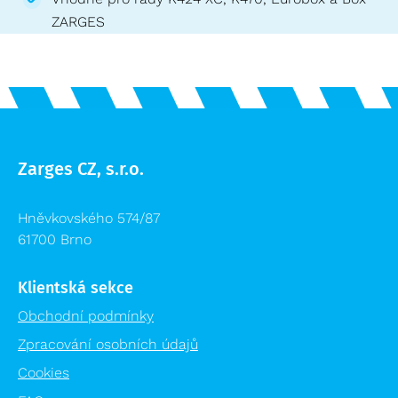
ZARGES
Zarges CZ, s.r.o.
Hněvkovského 574/87
61700 Brno
Klientská sekce
Obchodní podmínky
Zpracování osobních údajů
Cookies