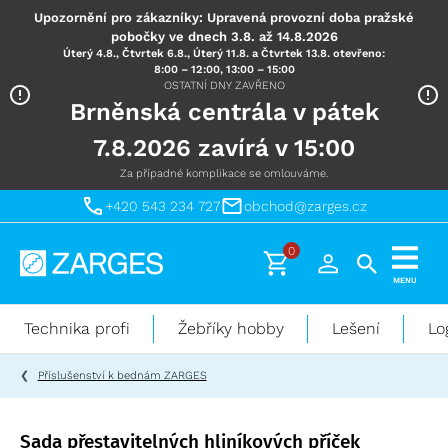
Upozornění pro zákazníky: Upravená provozní doba pražské
pobočky ve dnech 3.8. až 14.8.2026
Úterý 4.8., Čtvrtek 6.8., Úterý 11.8. a Čtvrtek 13.8. otevřeno:
8:00 – 12:00, 13:00 – 15:00
OSTATNÍ DNY ZAVŘENO
Brněnská centrála v pátek
7.8.2026 zavírá v 15:00
Za případné komplikace se omlouváme.
+420 543 234 727
obchod@zarges.cz
0
Technika
MENU
pro
práci
Technika profi
Žebříky hobby
Lešení
Lo
ve
výškách
Příslušenství k bednám ZARGES
Sada přestavitelných hliníkových příček