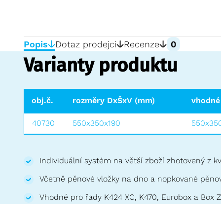
Popis
Dotaz prodejci
Recenze
0
Varianty produktu
obj.č.
rozměry DxŠxV (mm)
vhodné
40730
550x350x190
550x35
Individuální systém na větší zboží zhotovený z k
Včetně pěnové vložky na dno a nopkované pěnov
Vhodné pro řady K424 XC, K470, Eurobox a Box