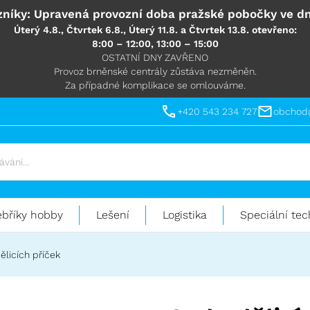
níky: Upravená provozní doba pražské pobočky ve dn
Úterý 4.8., Čtvrtek 6.8., Úterý 11.8. a Čtvrtek 13.8. otevřeno:
8:00 – 12:00, 13:00 – 15:00
OSTATNÍ DNY ZAVŘENO
Provoz brněnské centrály zůstáva nezměněn.
Za případné komplikace se omlouváme.
+420 543 234 727
obchod
ebříky hobby
Lešení
Logistika
Speciální tec
ělicích příček