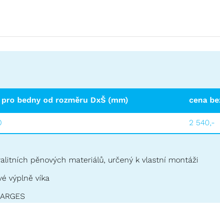
 pro bedny od rozměru DxŠ (mm)
cena be
0
2 540,-
valitních pěnových materiálů, určený k vlastní montáži
é výplně víka
 ZARGES