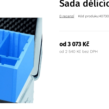
Sada dělicí
0 recenzí
Kód produku:
40730
od
3 073
Kč
od
2 540
Kč