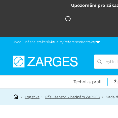
Upozornění pro zákaz
Úvod
O nás
Ke stažení
Aktuality
Reference
Kontakty
Vyhledávání
Vyhledávání
Technika
pro
práci
Technika profi
Ž
ve
výškách
Logistika
Příslušenství k bednám ZARGES
Sada d