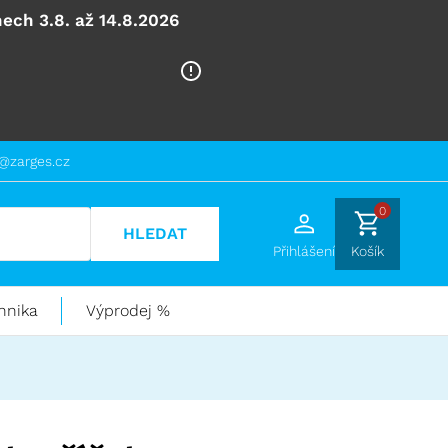
ech 3.8. až 14.8.2026
@zarges.cz
0
HLEDAT
Přihlášení
Košík
hnika
Výprodej %