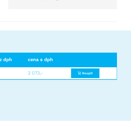
z dph
cena s dph
3 073,-
Koupit