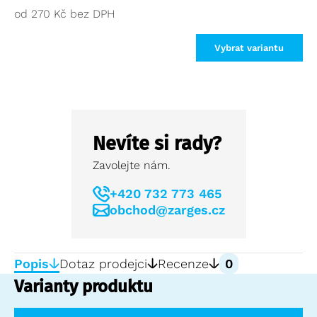
od
270
Kč
Vybrat variantu
Nevíte si rady?
Zavolejte nám.
+420 732 773 465
obchod@zarges.cz
Popis
Dotaz prodejci
Recenze
0
Varianty produktu