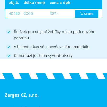
obj.č.
délka (mm)
cena bez dph
cena s dph
40252
2000
270,-
327,-
Koupit
Řetízek pro stojací žebříky místo perlonového
popruhu.
V balení: 1 kus vč. upevňovacího materiálu
K montáži je třeba vyvrtat otvory
Zarges CZ, s.r.o.