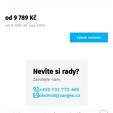
od
9 789
Kč
od
8 090
Kč
Vybrat variantu
Nevíte si rady?
Zavolejte nám.
+420 732 773 465
obchod@zarges.cz