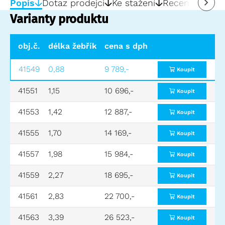
Popis
Dotaz prodejci
Ke stažení
Recenze
0
Varianty produktu
obj.č.
délka žebříku (m)
cena s dph
pracovní výška (m)
svi
41549
0,88
9 789,-
2,30
0,8
Koupit
41551
1,15
10 696,-
2,55
0,8
Koupit
41553
1,42
12 887,-
2,80
1,32
Koupit
41555
1,70
14 169,-
3,05
1,58
Koupit
41557
1,98
15 984,-
3,30
1,84
Koupit
41559
2,27
18 695,-
3,60
2,10
Koupit
41561
2,83
22 700,-
4,15
2,62
Koupit
41563
3,39
26 523,-
4,65
3,15
Koupit