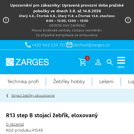
Upozornění pro zákazníky: Upravená provozní doba pražské
pobočky ve dnech 3.8. až 14.8.2026
Úterý 4.8., Čtvrtek 6.8., Úterý 11.8. a Čtvrtek 13.8. otevřeno:
8:00 – 12:00, 13:00 – 15:00
OSTATNÍ DNY ZAVŘENO
Provoz brněnské centrály zůstáva nezměněn.
Za případné komplikace se omlouváme.
+420 543 234 727
obchod@zarges.cz
0
Technika
MENU
pro
práci
Technika profi
Žebříky hobby
Lešení
Lo
ve
výškách
Stojací žebříky oboustranné
R13 step B stojací žebřík, eloxovaný
0 recenzí
Kód produku:
41549