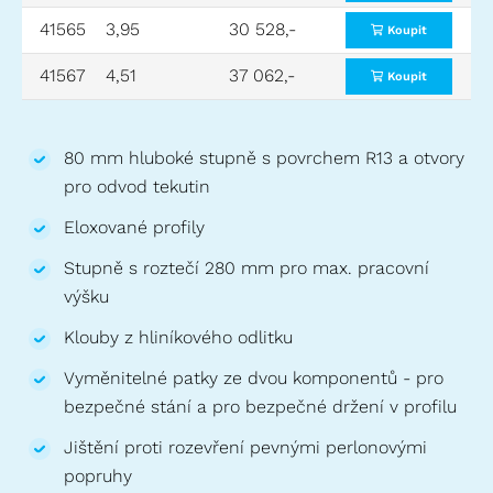
41565
3,95
30 528,-
5,20
3,67
Koupit
41567
4,51
37 062,-
5,70
4,21
Koupit
80 mm hluboké stupně s povrchem R13 a otvory
pro odvod tekutin
Eloxované profily
Stupně s roztečí 280 mm pro max. pracovní
výšku
Klouby z hliníkového odlitku
Vyměnitelné patky ze dvou komponentů - pro
bezpečné stání a pro bezpečné držení v profilu
Jištění proti rozevření pevnými perlonovými
popruhy