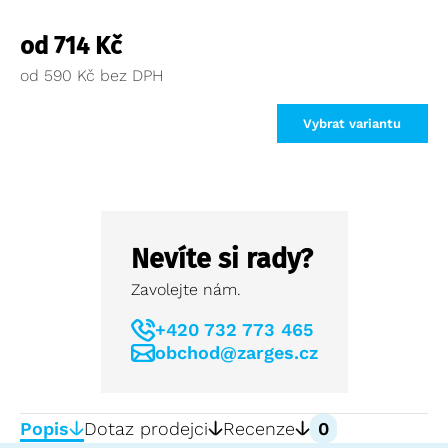
od
714
Kč
od
590
Kč
Vybrat variantu
Nevíte si rady?
Zavolejte nám.
+420 732 773 465
obchod@zarges.cz
Popis
Dotaz prodejci
Recenze
0