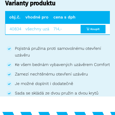
Varianty produktu
obj.č.
vhodné pro
cena s dph
cena bez dph
40834
všechny uzávěry Comfort
714,-
590,-
Koupit
Pojistná pružina proti samovolnému otevření
uzávěru
Ke všem bednám vybavených uzávěrem Comfort
Zamezí nechtěnému otevření uzávěru
Je možné doplnit i dodatečně
Sada se skládá ze dvou pružin a dvou krytů