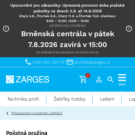
Upozornění pro zákazníky: Upravená provozní doba pražské
pobočky ve dnech 3.8. až 14.8.2026
Úterý 4.8., Čtvrtek 6.8., Úterý 11.8. a Čtvrtek 13.8. otevřeno:
8:00 – 12:00, 13:00 – 15:00
OSTATNÍ DNY ZAVŘENO
Brněnská centrála v pátek
7.8.2026 zavírá v 15:00
Za případné komplikace se omlouváme.
+420 543 234 727
obchod@zarges.cz
0
Technika
MENU
pro
práci
Technika profi
Žebříky hobby
Lešení
Lo
ve
výškách
Příslušenství k bednám ZARGES
Pojistná pružina