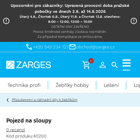
Upozornění pro zákazníky: Upravená provozní doba pražské
pobočky ve dnech 3.8. až 14.8.2026
Úterý 4.8., Čtvrtek 6.8., Úterý 11.8. a Čtvrtek 13.8. otevřeno:
8:00 – 12:00, 13:00 – 15:00
OSTATNÍ DNY ZAVŘENO
Provoz brněnské centrály zůstáva nezměněn.
Za případné komplikace se omlouváme.
+420 543 234 727
obchod@zarges.cz
0
Technika
MENU
pro
práci
Technika profi
Žebříky hobby
Lešení
Lo
ve
výškách
Příslušenství a náhradní díly k žebříkům
Pojezd na sloupy
0 recenzí
Kód produku:
40200