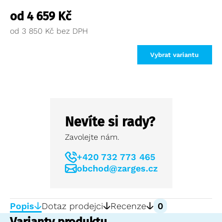
od
4 659
Kč
od
3 850
Kč
Vybrat variantu
Nevíte si rady?
Zavolejte nám.
+420 732 773 465
obchod@zarges.cz
Popis
Dotaz prodejci
Recenze
0
Varianty produktu