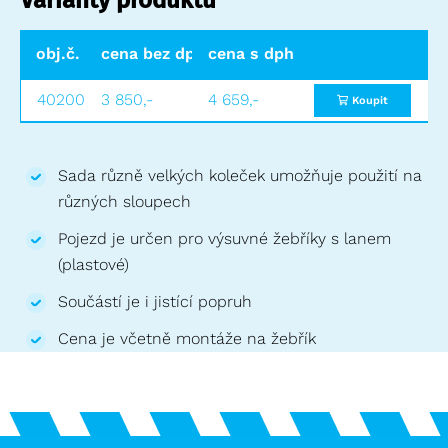
obj.č.
cena bez dph
cena s dph
40200
3 850,-
4 659,-
Koupit
Sada různě velkých koleček umožňuje použití na
různých sloupech
Pojezd je určen pro výsuvné žebříky s lanem
(plastové)
Součástí je i jistící popruh
Cena je včetně montáže na žebřík