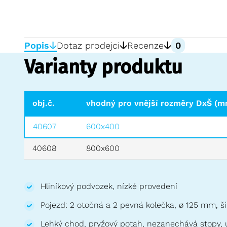
Popis
Dotaz prodejci
Recenze
0
Varianty produktu
obj.č.
vhodný pro vnější rozměry DxŠ (m
40607
600x400
40608
800x600
Hliníkový podvozek, nízké provedení
Pojezd: 2 otočná a 2 pevná kolečka, ø 125 mm, 
Lehký chod, pryžový potah, nezanechává stopy, u