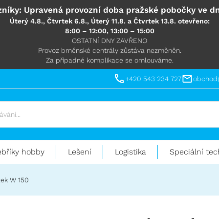
níky: Upravená provozní doba pražské pobočky ve dn
Úterý 4.8., Čtvrtek 6.8., Úterý 11.8. a Čtvrtek 13.8. otevřeno:
8:00 – 12:00, 13:00 – 15:00
OSTATNÍ DNY ZAVŘENO
Provoz brněnské centrály zůstáva nezměněn.
Za případné komplikace se omlouváme.
+420 543 234 727
obchod
ebříky hobby
Lešení
Logistika
Speciální tec
ek W 150