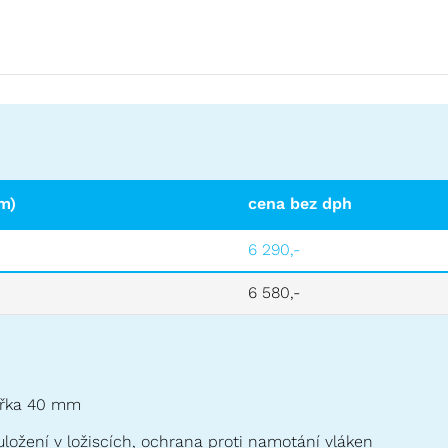
m)
cena bez dph
6 290,-
6 580,-
šířka 40 mm
ložení v ložiscích, ochrana proti namotání vláken