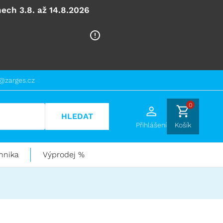
ech 3.8. až 14.8.2026
@zarges.cz
0
HLEDAT
Přihlášení
Košík
hnika
Výprodej %