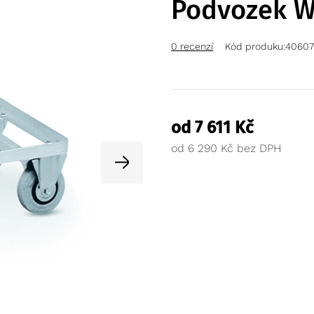
Podvozek W
0 recenzí
Kód produku:
40607
od
7 611
Kč
od
6 290
Kč