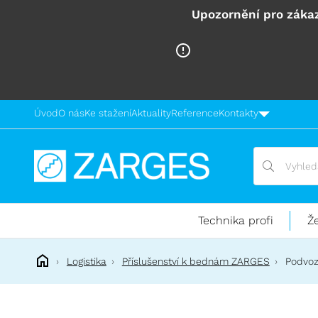
Upozornění pro zákaz
Úvod
O nás
Ke stažení
Aktuality
Reference
Kontakty
Vyhledávání
Vyhledávání
Technika
pro
práci
Technika profi
Ž
ve
výškách
Logistika
Příslušenství k bednám ZARGES
Podvoz