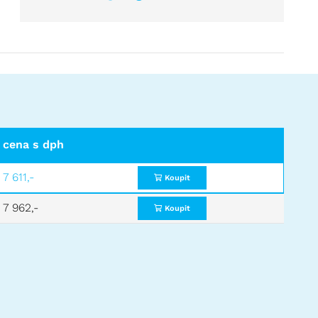
cena s dph
7 611,-
Koupit
7 962,-
Koupit