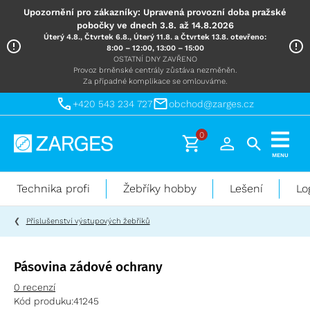
Upozornění pro zákazníky: Upravená provozní doba pražské
pobočky ve dnech 3.8. až 14.8.2026
Úterý 4.8., Čtvrtek 6.8., Úterý 11.8. a Čtvrtek 13.8. otevřeno:
8:00 – 12:00, 13:00 – 15:00
OSTATNÍ DNY ZAVŘENO
Provoz brněnské centrály zůstáva nezměněn.
Za případné komplikace se omlouváme.
+420 543 234 727
obchod@zarges.cz
0
Technika
MENU
pro
práci
Technika profi
Žebříky hobby
Lešení
Lo
ve
výškách
Příslušenství výstupových žebříků
Pásovina zádové ochrany
0 recenzí
Kód produku:
41245