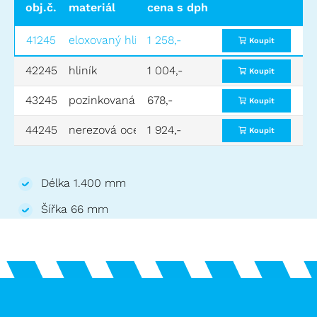
obj.č.
materiál
cena s dph
cena bez dph
41245
eloxovaný hliník
1 258,-
1 040,-
Koupit
42245
hliník
1 004,-
830,-
Koupit
43245
pozinkovaná ocel
678,-
560,-
Koupit
44245
nerezová ocel
1 924,-
1 590,-
Koupit
Délka 1.400 mm
Šířka 66 mm