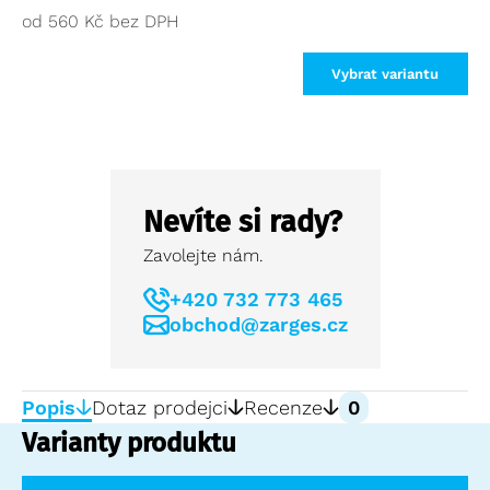
od
560
Kč
Vybrat variantu
Nevíte si rady?
Zavolejte nám.
+420 732 773 465
obchod@zarges.cz
Popis
Dotaz prodejci
Recenze
0
Varianty produktu