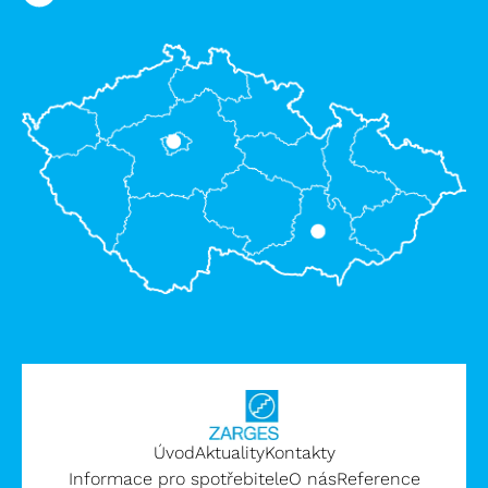
Úvod
Aktuality
Kontakty
Informace pro spotřebitele
O nás
Reference