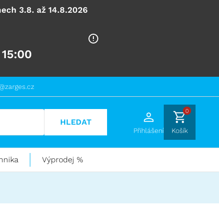
ech 3.8. až 14.8.2026
 15:00
@zarges.cz
0
HLEDAT
Přihlášení
Košík
hnika
Výprodej %