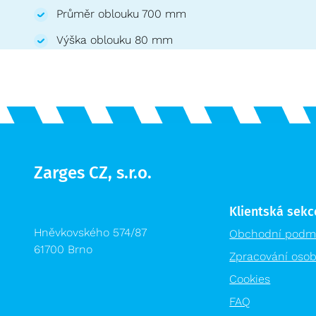
Průměr oblouku 700 mm
Výška oblouku 80 mm
Zarges CZ, s.r.o.
Klientská sekc
Hněvkovského 574/87
Obchodní podm
61700 Brno
Zpracování osob
Cookies
FAQ