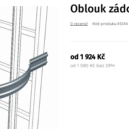
Oblouk zád
0 recenzí
Kód produku:
41244
od
1 924
Kč
od
1 590
Kč