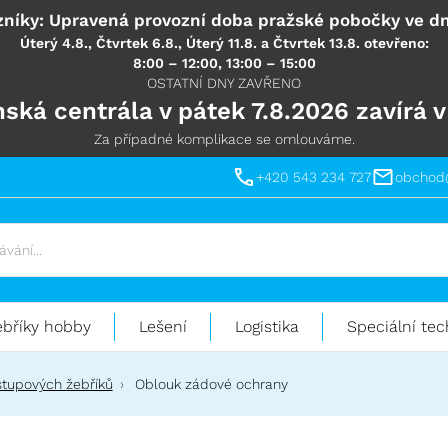
níky: Upravená provozní doba pražské pobočky ve dn
Úterý 4.8., Čtvrtek 6.8., Úterý 11.8. a Čtvrtek 13.8. otevřeno:
8:00 – 12:00, 13:00 – 15:00
OSTATNÍ DNY ZAVŘENO
ská centrála v pátek 7.8.2026 zavírá v
Za případné komplikace se omlouváme.
+420 543 234 727
obchod
ebříky hobby
Lešení
Logistika
Speciální tec
ýstupových žebříků
Oblouk zádové ochrany