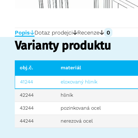
Popis
Dotaz prodejci
Recenze
0
Varianty produktu
obj.č.
materiál
41244
eloxovaný hliník
42244
hliník
43244
pozinkovaná ocel
44244
nerezová ocel