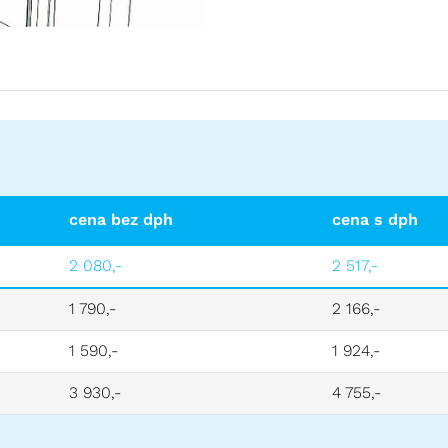
cena bez dph
cena s dph
2 080,-
2 517,-
1 790,-
2 166,-
1 590,-
1 924,-
3 930,-
4 755,-