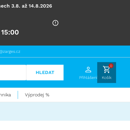
ech 3.8. až 14.8.2026
 15:00
@zarges.cz
0
HLEDAT
Přihlášení
Košík
hnika
Výprodej %