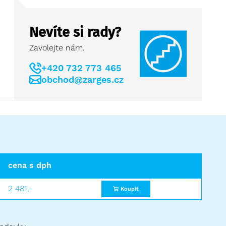
Nevíte si rady?
Zavolejte nám.
+420 732 773 465
obchod@zarges.cz
cena s dph
2 481,-
Koupit