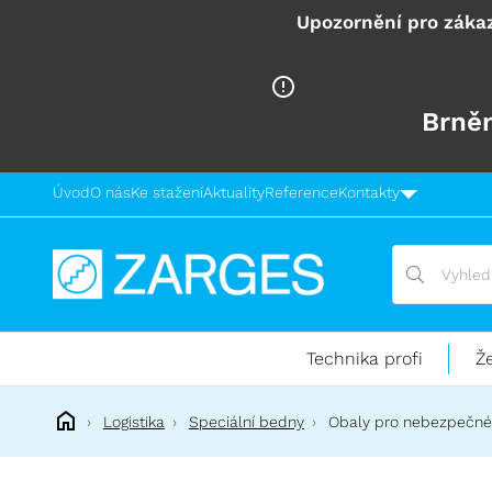
Upozornění pro zákaz
Brněn
Úvod
O nás
Ke stažení
Aktuality
Reference
Kontakty
Vyhledávání
Vyhledávání
Technika
pro
práci
Technika profi
Ž
ve
výškách
Logistika
Speciální bedny
Obaly pro nebezpečné