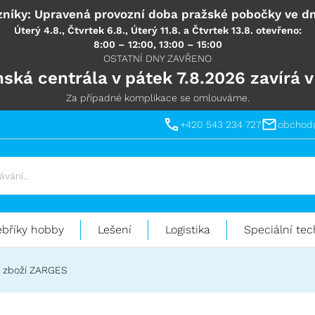
níky: Upravená provozní doba pražské pobočky ve dn
Úterý 4.8., Čtvrtek 6.8., Úterý 11.8. a Čtvrtek 13.8. otevřeno:
8:00 – 12:00, 13:00 – 15:00
OSTATNÍ DNY ZAVŘENO
ská centrála v pátek 7.8.2026 zavírá v
Za případné komplikace se omlouváme.
+420 543 234 727
obchod
ebříky hobby
Lešení
Logistika
Speciální tec
 zboží ZARGES