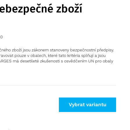
nebezpečné zboží
00
čného zboží jsou zákonem stanoveny bezpečnostní předpisy.
ovat pouze v obalech, které tato kritéria splňují a jsou
ZARGES má desetileté zkušenosti s osvědčením UN pro obaly
Vybrat variantu