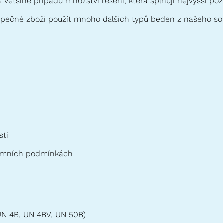
 většině případů množství řešení, která splňují nejvyšší po
pečné zboží použít mnoho dalších typů beden z našeho so
sti
rémních podmínkách
UN 4B, UN 4BV, UN 50B)