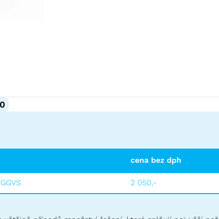
0
cena bez dph
u GGVS
2 050,-