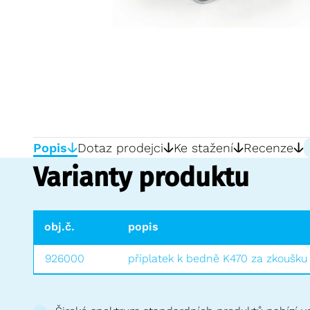
Popis
Dotaz prodejci
Ke stažení
Recenze
Varianty produktu
obj.č.
popis
926000
příplatek k bedně K470 za zkoušk