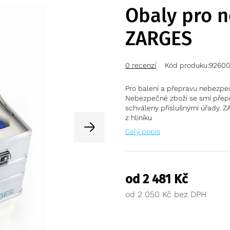
Obaly pro 
ZARGES
0 recenzí
Kód produku:
9260
Pro balení a přepravu nebezpe
Nebezpečné zboží se smí přeprav
schváleny příslušnými úřady. 
z hliníku
Celý popis
od
2 481
Kč
od
2 050
Kč