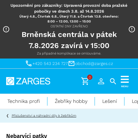
Upozornění pro zákazníky: Upravená provozní doba pražské
pobočky ve dnech 3.8. až 14.8.2026
Úterý 4.8., Čtvrtek 6.8., Úterý 11.8. a Čtvrtek 13.8. otevřeno:
8:00 – 12:00, 13:00 – 15:00
OSTATNÍ DNY ZAVŘENO
Brněnská centrála v pátek
7.8.2026 zavírá v 15:00
Za případné komplikace se omlouváme.
+420 543 234 727
obchod@zarges.cz
0
Technika
MENU
pro
práci
Technika profi
Žebříky hobby
Lešení
Lo
ve
výškách
Příslušenství a náhradní díly k žebříkům
Nebarvící patky