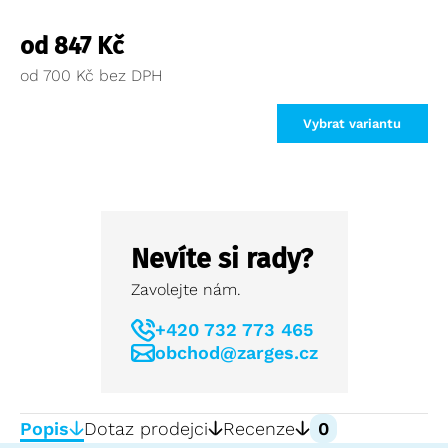
od
847
Kč
od
700
Kč
Vybrat variantu
Nevíte si rady?
Zavolejte nám.
+420 732 773 465
obchod@zarges.cz
Popis
Dotaz prodejci
Recenze
0