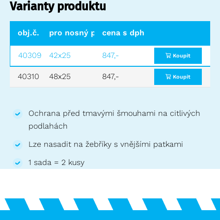
Varianty produktu
obj.č.
pro nosný profil (mm)
cena s dph
cena bez dph
40309
42x25
847,-
700,-
Koupit
40310
48x25
847,-
700,-
Koupit
Ochrana před tmavými šmouhami na citlivých
podlahách
Lze nasadit na žebříky s vnějšími patkami
1 sada = 2 kusy