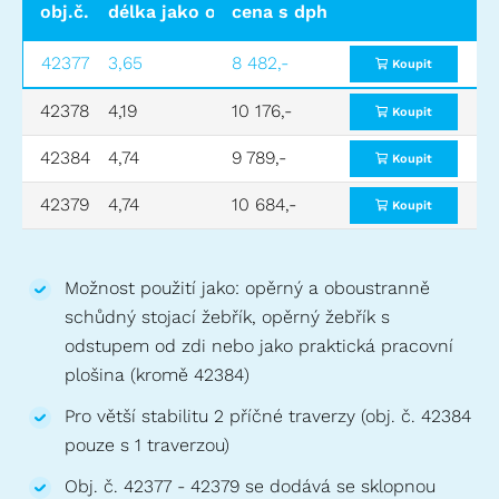
obj.č.
délka jako opěrný žebřík (m)
cena s dph
délka jako st
42377
3,65
8 482,-
1,83
Koupit
42378
4,19
10 176,-
2,13
Koupit
42384
4,74
9 789,-
2,41
Koupit
42379
4,74
10 684,-
2,41
Koupit
Možnost použití jako: opěrný a oboustranně
schůdný stojací žebřík, opěrný žebřík s
odstupem od zdi nebo jako praktická pracovní
plošina (kromě 42384)
Pro větší stabilitu 2 příčné traverzy (obj. č. 42384
pouze s 1 traverzou)
Obj. č. 42377 - 42379 se dodává se sklopnou