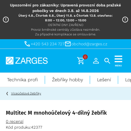
Upozornění pro zákazníky: Upravená provozní doba pražské
pobočky ve dnech 3.8. až 14.8.2026
Úterý 4.8., Čtvrtek 6.8., Úterý 11.8. a Čtvrtek 13.8. otevřeno:
8:00 – 12:00, 13:00 – 15:00
OSTATNÍ DNY ZAVŘENO
Provoz brněnské centrály zůstáva nezměněn.
Za případné komplikace se omlouváme.
+420 543 234 727
obchod@zarges.cz
0
Technika
MENU
pro
práci
Technika profi
Žebříky hobby
Lešení
Lo
ve
výškách
Víceúčelové žebříky
Multitec M mnohoúčelový 4-dílný žebřík
0 recenzí
Kód produku:
42377