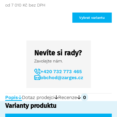
od
7 010
Kč
Vybrat variantu
Nevíte si rady?
Zavolejte nám.
+420 732 773 465
obchod@zarges.cz
Popis
Dotaz prodejci
Recenze
0
Varianty produktu