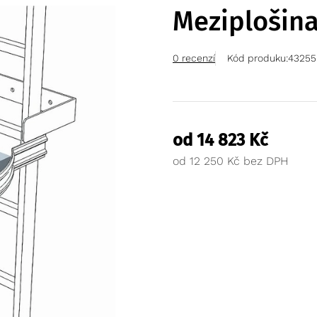
Meziplošin
0 recenzí
Kód produku:
43255
od
14 823
Kč
od
12 250
Kč