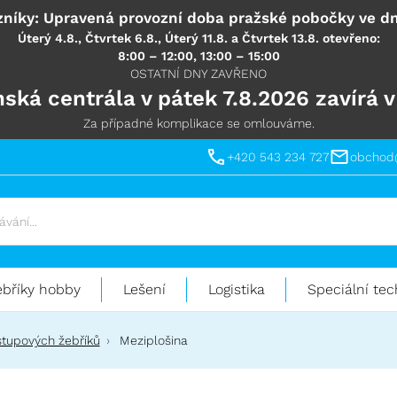
níky: Upravená provozní doba pražské pobočky ve dn
Úterý 4.8., Čtvrtek 6.8., Úterý 11.8. a Čtvrtek 13.8. otevřeno:
8:00 – 12:00, 13:00 – 15:00
OSTATNÍ DNY ZAVŘENO
ská centrála v pátek 7.8.2026 zavírá v
Za případné komplikace se omlouváme.
+420 543 234 727
obchod
ebříky hobby
Lešení
Logistika
Speciální tec
ýstupových žebříků
Meziplošina