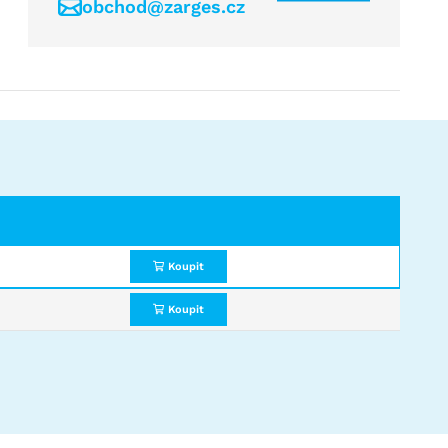
obchod@zarges.cz
Koupit
Koupit