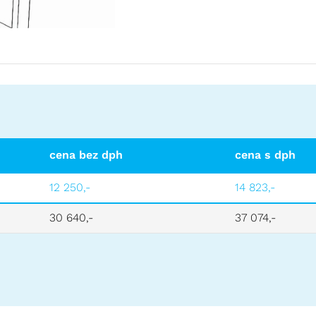
cena bez dph
cena s dph
12 250,-
14 823,-
30 640,-
37 074,-