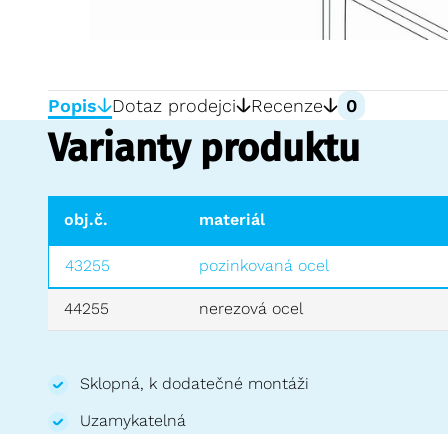
Popis
Dotaz prodejci
Recenze
0
Varianty produktu
obj.č.
materiál
43255
pozinkovaná ocel
44255
nerezová ocel
Sklopná, k dodatečné montáži
Uzamykatelná