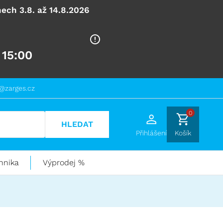
ech 3.8. až 14.8.2026
 15:00
@zarges.cz
0
HLEDAT
Přihlášení
Košík
hnika
Výprodej %