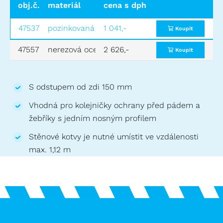
obj.č.
materiál
cena s dph
hmotnost (kg)
cena bez
47537
pozinkovaná ocel
1 041,-
1,2
860,-
Koupit
47557
nerezová ocel
2 626,-
1,2
2 170,-
Koupit
S odstupem od zdi 150 mm
Vhodná pro kolejničky ochrany před pádem a
žebříky s jedním nosným profilem
Stěnové kotvy je nutné umístit ve vzdálenosti
max. 1,12 m