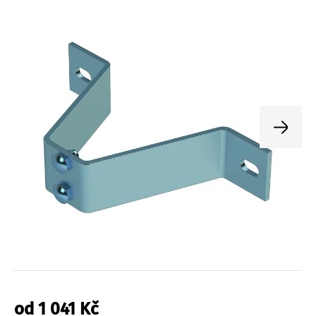
od
1 041
Kč