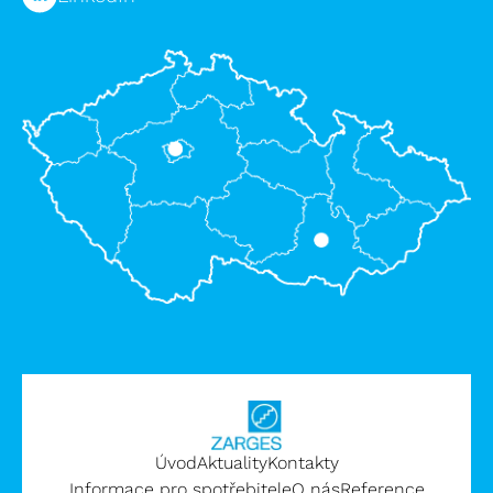
Úvod
Aktuality
Kontakty
Informace pro spotřebitele
O nás
Reference