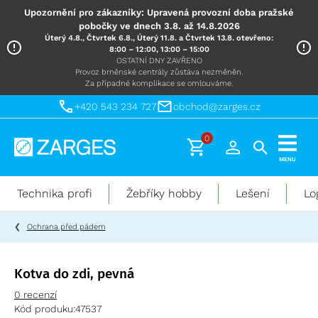
Upozornění pro zákazníky: Upravená provozní doba pražské
pobočky ve dnech 3.8. až 14.8.2026
Úterý 4.8., Čtvrtek 6.8., Úterý 11.8. a Čtvrtek 13.8. otevřeno:
8:00 – 12:00, 13:00 – 15:00
OSTATNÍ DNY ZAVŘENO
Provoz brněnské centrály zůstáva nezměněn.
Za případné komplikace se omlouváme.
+420 543 234 727
obchod@zarges.cz
0
Technika
MENU
pro
práci
Technika profi
Žebříky hobby
Lešení
Lo
ve
výškách
Ochrana před pádem
Kotva do zdi, pevná
0 recenzí
Kód produku:
47537