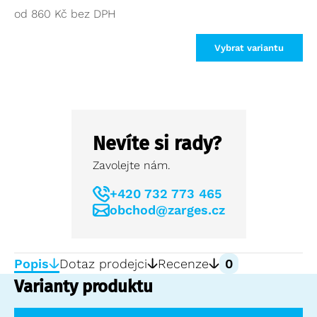
od
860
Kč
Vybrat variantu
Nevíte si rady?
Zavolejte nám.
+420 732 773 465
obchod@zarges.cz
Popis
Dotaz prodejci
Recenze
0
Varianty produktu