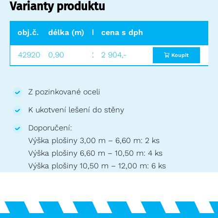
Varianty produktu
obj.č.
délka (m)
hmotnost (kg)
cena s dph
cena bez dph
42920
0,90
2,0
2 904,-
2 400,-
Koupit
Z pozinkované oceli
K ukotvení lešení do stěny
Doporučení:
Výška plošiny 3,00 m – 6,60 m: 2 ks
Výška plošiny 6,60 m – 10,50 m: 4 ks
Výška plošiny 10,50 m – 12,00 m: 6 ks