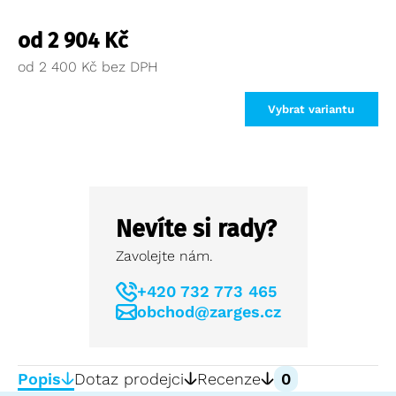
od
2 904
Kč
od
2 400
Kč
Vybrat variantu
Nevíte si rady?
Zavolejte nám.
+420 732 773 465
obchod@zarges.cz
Popis
Dotaz prodejci
Recenze
0