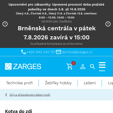
Upozornění pro zákazníky: Upravená provozní doba pražské
pobočky ve dnech 3.8. až 14.8.2026
Úterý 4.8., Čtvrtek 6.8., Úterý 11.8. a Čtvrtek 13.8. otevřeno:
8:00 – 12:00, 13:00 – 15:00
OSTATNÍ DNY ZAVŘENO
Brněnská centrála v pátek
7.8.2026 zavírá v 15:00
Za případné komplikace se omlouváme.
+420 543 234 727
obchod@zarges.cz
0
Technika
MENU
pro
práci
Technika profi
Žebříky hobby
Lešení
Lo
ve
výškách
Díly a příslušenství lešení profi
Kotva do zdi