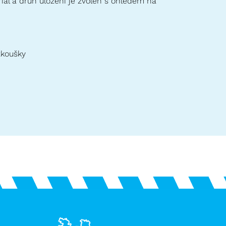
iál a druh uložení je zvolen s ohledem na
zkoušky