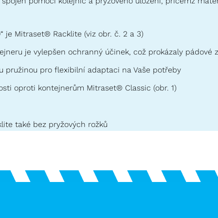
 spojen pomocí kolejnic a pryžového uložení, přičemž mater
e Mitraset® Racklite (viz obr. č. 2 a 3)
jneru je vylepšen ochranný účinek, což prokázaly pádové 
 pružinou pro flexibilní adaptaci na Vaše potřeby
sti oproti kontejnerům Mitraset® Classic (obr. 1)
lite také bez pryžových rožků