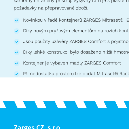
samotný chráněný přístroj. Výkyvný rám je s pláštěm
požadavky na přepravované zboží.
Novinkou v řadě kontejnerů ZARGES Mitraset® 19“ j
Díky novým pryžovým elementům na rozích konte
Jsou použity uzávěry ZARGES Comfort s pojistnou
Díky lehké konstrukci bylo dosaženo nižší hmotno
Kontejner je vybaven madly ZARGES Comfort
Při nedostatku prostoru lze dodat Mitraset® Rack
Zarges CZ, s.r.o.