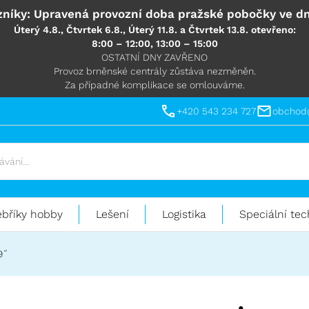
níky: Upravená provozní doba pražské pobočky ve dn
Úterý 4.8., Čtvrtek 6.8., Úterý 11.8. a Čtvrtek 13.8. otevřeno:
8:00 – 12:00, 13:00 – 15:00
OSTATNÍ DNY ZAVŘENO
Provoz brněnské centrály zůstáva nezměněn.
Za případné komplikace se omlouváme.
+420 543 234 727
obchod
ebříky hobby
Lešení
Logistika
Speciální tec
9˝