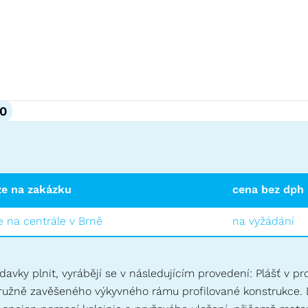
0
ze na zakázku
cena bez dph
 na centrále v Brně
na vyžádání
avky plnit, vyrábějí se v následujícím provedení: Plášť v p
 pružně zavěšeného výkyvného rámu profilované konstrukce.