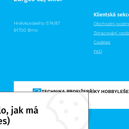
Klientská sekc
Hněvkovského 574/87
Obchodní podm
61700 Brno
Zpracování osob
Cookies
FAQ
TECHNIKA PROFI
ŽEBŘÍKY HOBBY
LEŠE
VÝPRODEJ %
o, jak má
es)
Zarges CZ, s.r.o. | © 2026