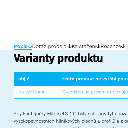
Popis
Dotaz prodejci
Ke stažení
Recenze
Varianty produktu
obj.č.
tento produkt se vyrábí pou
na vyžádání
O cenách se prosím informujte
Aby kontejnery Mitraset® 19˝ byly schopny tyto požad
vysokopevnostních hliníkových plechů a profilů a z