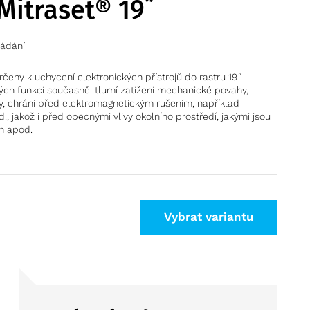
Mitraset® 19˝
žádání
rčeny k uchycení elektronických přístrojů do rastru 19˝.
ných funkcí současně: tlumí zatížení mechanické povahy,
vy, chrání před elektromagnetickým rušením, například
, jakož i před obecnými vlivy okolního prostředí, jakými jsou
ch apod.
Vybrat variantu