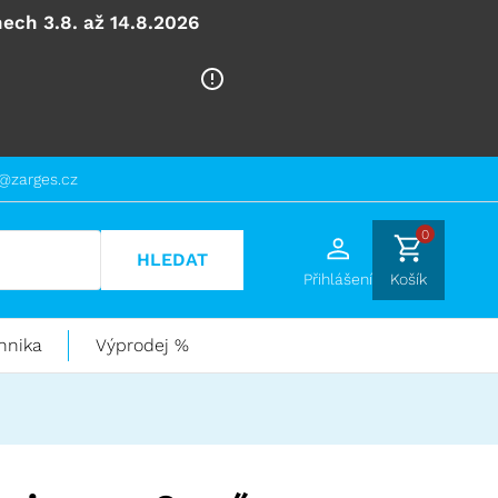
ech 3.8. až 14.8.2026
@zarges.cz
0
HLEDAT
Přihlášení
Košík
hnika
Výprodej %