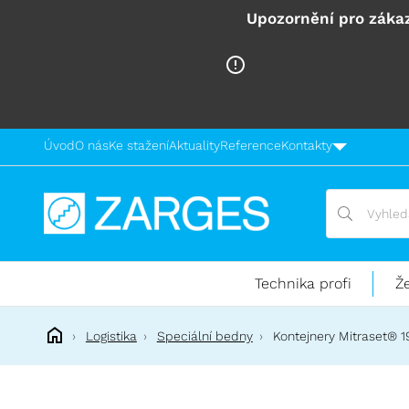
Upozornění pro zákaz
Úvod
O nás
Ke stažení
Aktuality
Reference
Kontakty
Vyhledávání
Vyhledávání
Technika
pro
práci
Technika profi
Ž
ve
výškách
Logistika
Speciální bedny
Kontejnery Mitraset® 1