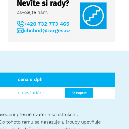
Nevíte si rady?
Zavolejte nám.
+420 732 773 465
obchod@zarges.cz
cena s dph
na vyžádání
Poptat
rovedení přesně svařené konstrukce z
 Do tohoto rámu se nasazuje a šrouby upevňuje