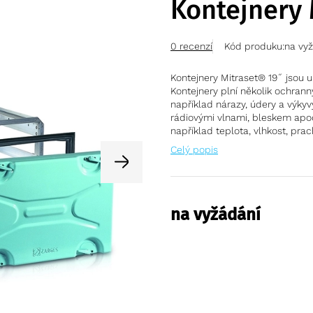
Kontejnery 
0 recenzí
Kód produku:
na vy
Kontejnery Mitraset® 19˝ jsou u
Kontejnery plní několik ochran
například nárazy, údery a výky
rádiovými vlnami, bleskem apod.
například teplota, vlhkost, pra
Celý popis
na vyžádání