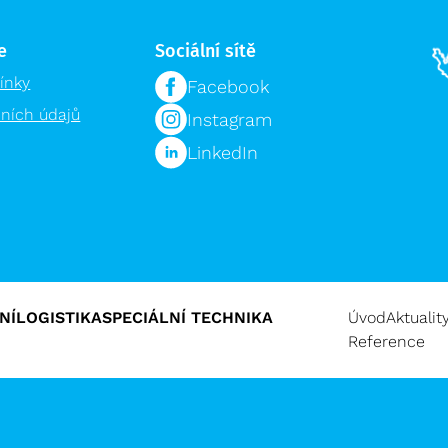
e
Sociální sítě
ínky
Facebook
ních údajů
Instagram
LinkedIn
NÍ
LOGISTIKA
SPECIÁLNÍ TECHNIKA
Úvod
Aktualit
Reference