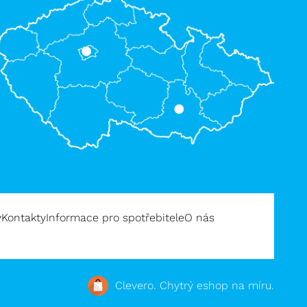
y
Kontakty
Informace pro spotřebitele
O nás
Clevero.
Chytrý eshop na míru.