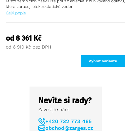
Místo zemnících pásků lze použít kolečka z hliníkového odlitku,
která zaručují elektrostatické vedení
Celý popis
od
8 361
Kč
od
6 910
Kč
Vybrat variantu
Nevíte si rady?
Zavolejte nám.
+420 732 773 465
obchod@zarges.cz