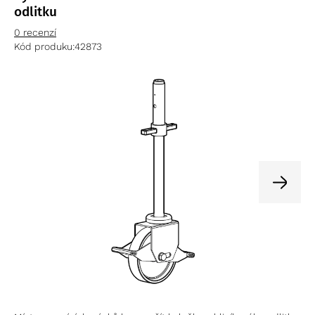
odlitku
0 recenzí
Kód produku:
42873