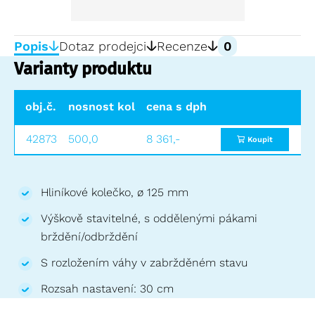
Popis
Dotaz prodejci
Recenze
0
Varianty produktu
obj.č.
nosnost kolečka (kg)
cena s dph
průměr kolečka (mm
42873
500,0
8 361,-
125
Koupit
Hliníkové kolečko, ø 125 mm
Výškově stavitelné, s oddělenými pákami
brždění/odbrždění
S rozložením váhy v zabržděném stavu
Rozsah nastavení: 30 cm