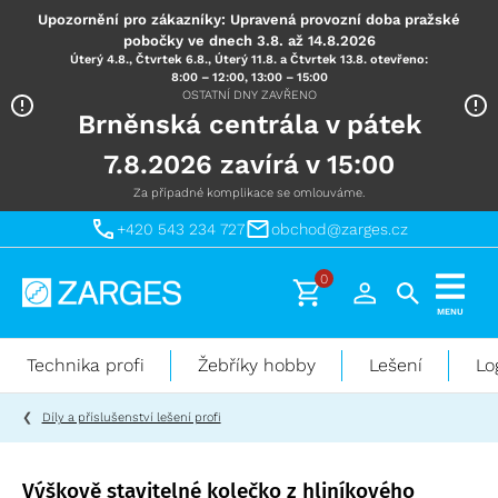
Upozornění pro zákazníky: Upravená provozní doba pražské
pobočky ve dnech 3.8. až 14.8.2026
Úterý 4.8., Čtvrtek 6.8., Úterý 11.8. a Čtvrtek 13.8. otevřeno:
8:00 – 12:00, 13:00 – 15:00
OSTATNÍ DNY ZAVŘENO
Brněnská centrála v pátek
7.8.2026 zavírá v 15:00
Za případné komplikace se omlouváme.
+420 543 234 727
obchod@zarges.cz
0
Technika
MENU
pro
práci
Technika profi
Žebříky hobby
Lešení
Lo
ve
výškách
Díly a příslušenství lešení profi
Výškově stavitelné kolečko z hliníkového