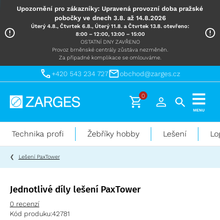
Upozornění pro zákazníky: Upravená provozní doba pražské
pobočky ve dnech 3.8. až 14.8.2026
Úterý 4.8., Čtvrtek 6.8., Úterý 11.8. a Čtvrtek 13.8. otevřeno:
8:00 – 12:00, 13:00 – 15:00
OSTATNÍ DNY ZAVŘENO
Provoz brněnské centrály zůstáva nezměněn.
Za případné komplikace se omlouváme.
+420 543 234 727
obchod@zarges.cz
0
Technika
MENU
pro
práci
Technika profi
Žebříky hobby
Lešení
Lo
ve
výškách
Lešení PaxTower
Jednotlivé díly lešení PaxTower
0 recenzí
Kód produku:
42781