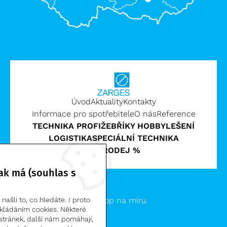
Úvod
Aktuality
Kontakty
Informace pro spotřebitele
O nás
Reference
TECHNIKA PROFI
ŽEBŘÍKY HOBBY
LEŠENÍ
LOGISTIKA
SPECIÁLNÍ TECHNIKA
VÝPRODEJ %
ak má (souhlas s
Zarges CZ, s.r.o. | © 2026
Clevero.
Chytrý eshop na míru.
ašli to, co hledáte. I proto
kládáním cookies. Některé
stránek, další nám pomáhají,