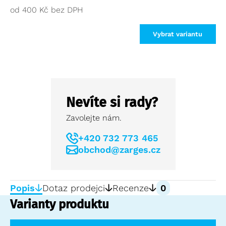
od
400
Kč
Vybrat variantu
Nevíte si rady?
Zavolejte nám.
+420 732 773 465
obchod@zarges.cz
Popis
Dotaz prodejci
Recenze
0
Varianty produktu