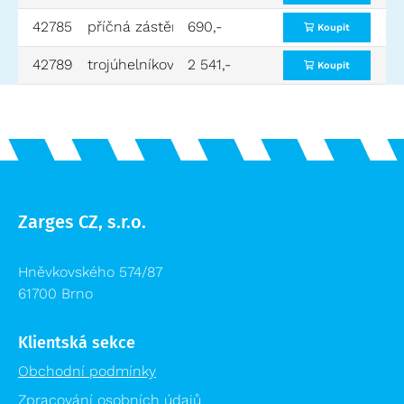
42785
příčná zástěna
690,-
10
0,9
Koupit
42789
trojúhelníková podpěra
2 541,-
11
3,5
Koupit
Zarges CZ, s.r.o.
Hněvkovského 574/87
61700 Brno
Klientská sekce
Obchodní podmínky
Zpracování osobních údajů