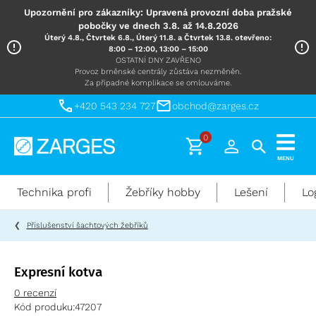
Upozornění pro zákazníky: Upravená provozní doba pražské
pobočky ve dnech 3.8. až 14.8.2026
Úterý 4.8., Čtvrtek 6.8., Úterý 11.8. a Čtvrtek 13.8. otevřeno:
8:00 – 12:00, 13:00 – 15:00
OSTATNÍ DNY ZAVŘENO
Provoz brněnské centrály zůstáva nezměněn.
Za případné komplikace se omlouváme.
+420 543 234 727
obchod@zarges.cz
0
Technika
MENU
pro
práci
Technika profi
Žebříky hobby
Lešení
Lo
ve
výškách
Příslušenství šachtových žebříků
Expresní kotva
0 recenzí
Kód produku:
47207