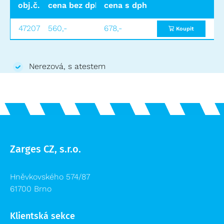
obj.č.
cena bez dph
cena s dph
47207
560,-
678,-
Koupit
Nerezová, s atestem
Zarges CZ, s.r.o.
Hněvkovského 574/87
61700 Brno
Klientská sekce