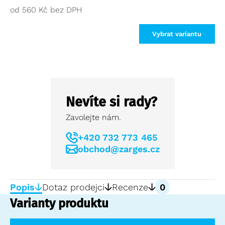
od
560
Kč
Vybrat variantu
Nevíte si rady?
Zavolejte nám.
+420 732 773 465
obchod@zarges.cz
Popis
Dotaz prodejci
Recenze
0
Varianty produktu