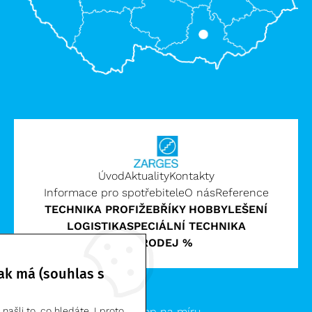
Úvod
Aktuality
Kontakty
Informace pro spotřebitele
O nás
Reference
TECHNIKA PROFI
ŽEBŘÍKY HOBBY
LEŠENÍ
LOGISTIKA
SPECIÁLNÍ TECHNIKA
VÝPRODEJ %
ak má (souhlas s
Zarges CZ, s.r.o. | © 2026
Clevero.
Chytrý eshop na míru.
ašli to, co hledáte. I proto