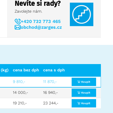
Nevíte si rady?
Zavolejte nám.
+420 732 773 465
obchod@zarges.cz
(kg)
cena bez dph
cena s dph
9 810,-
11 870,-
Koupit
14 000,-
16 940,-
Koupit
19 210,-
23 244,-
Koupit