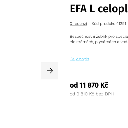
EFA L celop
0 recenzí
Kód produku:
41251
Bezpečnostní žebřík pro speci
elektrárnách, plynárnách a vo
Celý popis
od
11 870
Kč
od
9 810
Kč