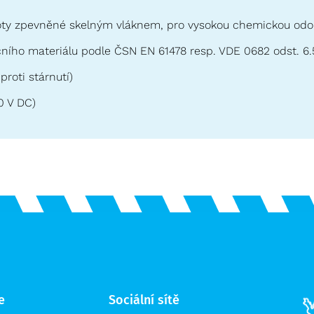
moty zpevněné skelným vláknem, pro vysokou chemickou odo
čního materiálu podle ČSN EN 61478 resp. VDE 0682 odst. 6.
roti stárnutí)
0 V DC)
e
Sociální sítě