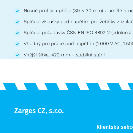
Nosné profily a příčle (30 × 30 mm) z umělé h
Splňuje zkoušky pod napětím pro žebříky z izola
Splňuje požadavky ČSN EN ISO 4892-2 (odolnost p
Vhodný pro práce pod napětím (1.000 V AC, 1.50
Vnější šířka: 420 mm – stabilní stání
Zarges CZ, s.r.o.
Klientská sekc