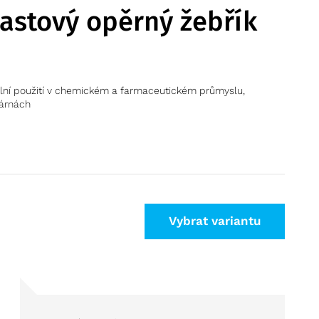
lastový opěrný žebřík
ální použití v chemickém a farmaceutickém průmyslu,
dárnách
Vybrat variantu