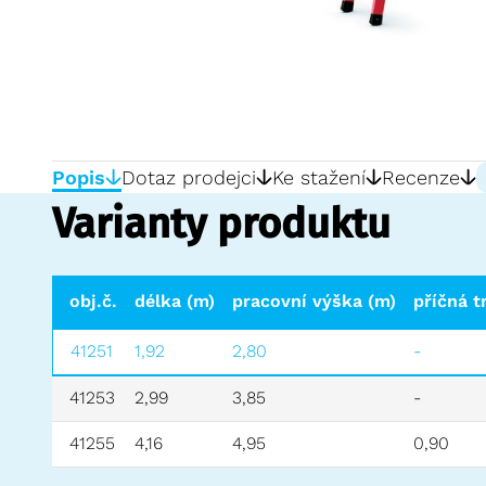
Popis
Dotaz prodejci
Ke stažení
Recenze
Varianty produktu
obj.č.
délka (m)
pracovní výška (m)
příčná t
41251
1,92
2,80
-
41253
2,99
3,85
-
41255
4,16
4,95
0,90