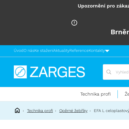
Upozornění pro zákaz
Brněn
Úvod
O nás
Ke stažení
Aktuality
Reference
Kontakty
Vyhledávání
Vyhledávání
Technika
pro
práci
Technika profi
Ž
ve
výškách
Technika profi
Opěrné žebříky
EFA L celoplastový