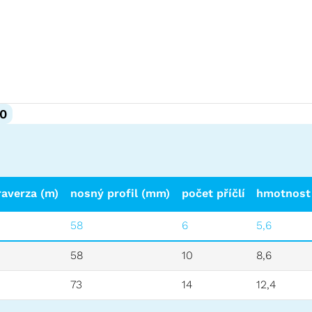
0
raverza (m)
nosný profil (mm)
počet příčlí
hmotnost 
58
6
5,6
58
10
8,6
73
14
12,4