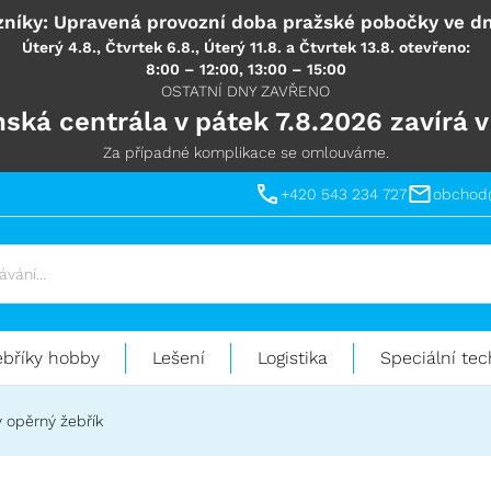
níky: Upravená provozní doba pražské pobočky ve dn
Úterý 4.8., Čtvrtek 6.8., Úterý 11.8. a Čtvrtek 13.8. otevřeno:
8:00 – 12:00, 13:00 – 15:00
OSTATNÍ DNY ZAVŘENO
ská centrála v pátek 7.8.2026 zavírá v
Za případné komplikace se omlouváme.
+420 543 234 727
obchod
ebříky hobby
Lešení
Logistika
Speciální tec
 opěrný žebřík