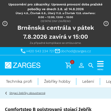
Upozornění pro zákazníky: Upravená provozní doba pražské
pobočky ve dnech 3.8. až 14.8.2026
Úterý 4.8., Čtvrtek 6.8., Úterý 11.8. a Čtvrtek 13.8. otevřeno:
8:00 – 12:00, 13:00 – 15:00
OSTATNÍ DNY ZAVŘENO
Brněnská centrála v pátek
7.8.2026 zavírá v 15:00
Za případné komplikace se omlouváme.
+420 543 234 727
obchod@zarges.cz
0
Technika
MENU
pro
práci
Technika profi
Žebříky hobby
Lešení
Lo
ve
výškách
Stojací žebříky oboustranné
Comfortstep B polstrovaný stojací žebřík