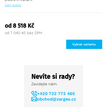
Celý popis
od
8 518
Kč
od
7 040
Kč
Vybrat variantu
Nevíte si rady?
Zavolejte nám.
+420 732 773 465
obchod@zarges.cz