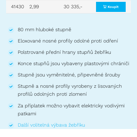
41430
2,99
30 335,-
4,25
2,75
Koupit
80 mm hluboké stupně
Eloxované nosné profily odolné proti odření
Polstrované přední hrany stupňů žebříku
Konce stupňů jsou vybaveny plastovými chrániči
Stupně jsou vyměnitelné, připevněné šrouby
Stupně a nosné profily vyrobeny z lisovaných
profilů odolných proti zlomení
Za příplatek možno vybavit elektricky vodivými
patkami
Další volitelná výbava žebříku