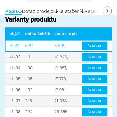
Popis
Dotaz prodejci
Ke stažení
Recenze
0
Varianty produktu
obj.č.
délka žebříku (m)
cena s dph
pracovní výška (m)
svi
41432
0,84
8 518,-
2,25
0,75
Koupit
41433
1,11
10 346,-
2,50
1,0
Koupit
41434
1,38
12 887,-
2,75
1,25
Koupit
41435
1,65
15 778,-
3,0
1,50
Koupit
41436
1,92
17 981,-
3,25
1,75
Koupit
41437
2,18
21 078,-
3,50
2,0
Koupit
41438
2,72
26 886,-
4,0
2,5
Koupit