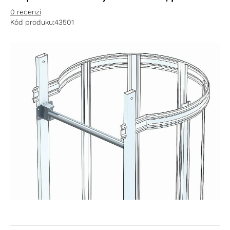
0 recenzí
Kód produku:
43501