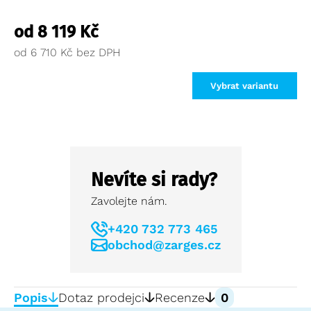
od
8 119
Kč
od
6 710
Kč
Vybrat variantu
Nevíte si rady?
Zavolejte nám.
+420 732 773 465
obchod@zarges.cz
Popis
Dotaz prodejci
Recenze
0