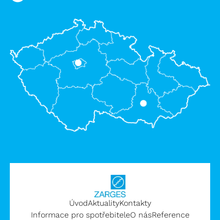
Úvod
Aktuality
Kontakty
Informace pro spotřebitele
O nás
Reference