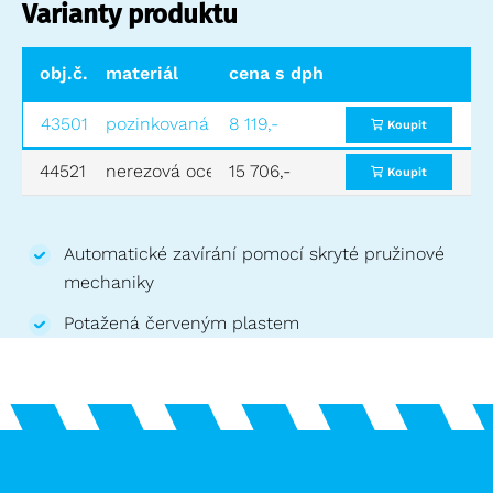
Varianty produktu
obj.č.
materiál
cena s dph
cena bez dph
43501
pozinkovaná ocel
8 119,-
6 710,-
Koupit
44521
nerezová ocel
15 706,-
12 980,-
Koupit
Automatické zavírání pomocí skryté pružinové
mechaniky
Potažená červeným plastem