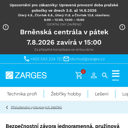
Upozornění pro zákazníky: Upravená provozní doba pražské
pobočky ve dnech 3.8. až 14.8.2026
Úterý 4.8., Čtvrtek 6.8., Úterý 11.8. a Čtvrtek 13.8. otevřeno:
8:00 – 12:00, 13:00 – 15:00
OSTATNÍ DNY ZAVŘENO
Brněnská centrála v pátek
7.8.2026 zavírá v 15:00
Za případné komplikace se omlouváme.
+420 543 234 727
obchod@zarges.cz
0
Technika
MENU
pro
práci
Technika profi
Žebříky hobby
Lešení
Lo
ve
výškách
Příslušenství výstupových žebříků
Bezpečnostní závora jednoramenná, pružinová