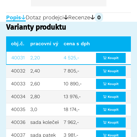
Popis
Dotaz prodejci
Recenze
0
Varianty produktu
obj.č.
pracovní výška (m)
cena s dph
výška horníh
40031
2,20
4 525,-
0,20
Koupit
40032
2,40
7 805,-
0,40
Koupit
40033
2,60
10 890,-
0,60
Koupit
40034
2,80
13 976,-
0,80
Koupit
40035
3,0
18 174,-
0,99
Koupit
40036
sada koleček
7 962,-
viz obr. č. 4
Koupit
40037
sada patek
3 981,-
viz obr. č. 3
Koupit