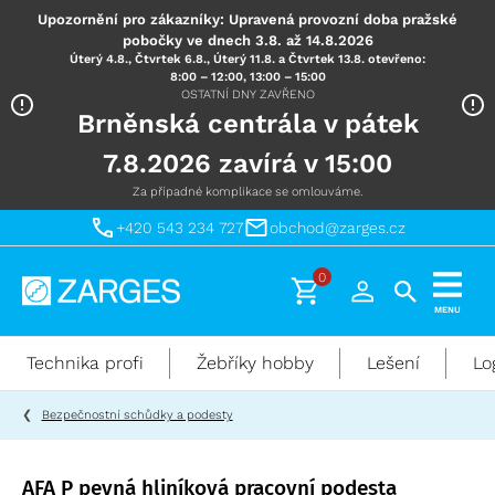
Upozornění pro zákazníky: Upravená provozní doba pražské
pobočky ve dnech 3.8. až 14.8.2026
Úterý 4.8., Čtvrtek 6.8., Úterý 11.8. a Čtvrtek 13.8. otevřeno:
8:00 – 12:00, 13:00 – 15:00
OSTATNÍ DNY ZAVŘENO
Brněnská centrála v pátek
7.8.2026 zavírá v 15:00
Za případné komplikace se omlouváme.
+420 543 234 727
obchod@zarges.cz
0
Technika
MENU
pro
práci
Technika profi
Žebříky hobby
Lešení
Lo
ve
výškách
Bezpečnostní schůdky a podesty
AFA P pevná hliníková pracovní podesta