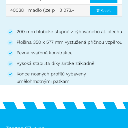
40038
madlo (lze použít od 3 stupňů)
3 073,-
viz obr. č. 5
Koupit
200 mm hluboké stupně z rýhovaného al. plechu
Plošina 350 x 577 mm vyztužená příčnou vzpěrou
Pevná svařená konstrukce
Vysoká stabilita díky široké základně
Konce nosných profilů vybaveny
umělohmotnými patkami