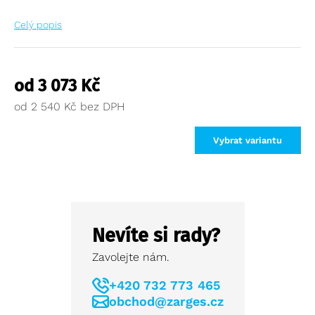
Celý popis
od
3 073
Kč
od
2 540
Kč
Vybrat variantu
Nevíte si rady?
Zavolejte nám.
+420 732 773 465
obchod@zarges.cz