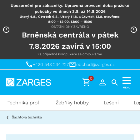
Upozornění pro zákazníky: Upravená provozní doba pražské
pobočky ve dnech 3.8. až 14.8.2026
Úterý 4.8., Čtvrtek 6.8., Úterý 11.8. a Čtvrtek 13.8. otevřeno:
8:00 – 12:00, 13:00 – 15:00
OSTATNÍ DNY ZAVŘENO
Brněnská centrála v pátek
7.8.2026 zavírá v 15:00
Za případné komplikace se omlouváme.
+420 543 234 727
obchod@zarges.cz
0
Technika
MENU
pro
práci
Technika profi
Žebříky hobby
Lešení
Lo
ve
výškách
Šachtová technika