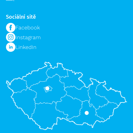
Přepravní vozíky
Plošiny a schody výprodej
Speciální bedny
Sociální sítě
Příslušenství žebříků výprodej
Logistika pro zdravotnictví
Lešení výprodej
Facebook
Regálové systémy
Instagram
Modulární organizační vozík MPO
LinkedIn