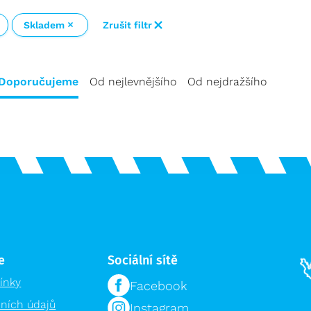
Skladem
Zrušit filtr
Doporučujeme
Od nejlevnějšího
Od nejdražšího
e
Sociální sítě
ínky
Facebook
ních údajů
Instagram