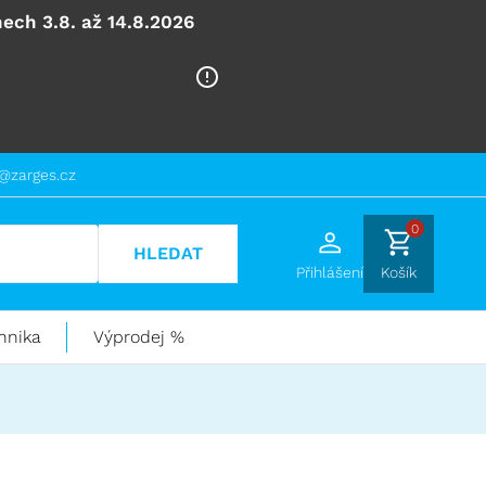
ech 3.8. až 14.8.2026
@zarges.cz
0
HLEDAT
Přihlášení
Košík
hnika
Výprodej %