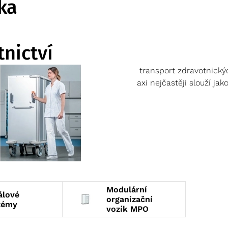
ka
tnictví
ní vozíky pro pohodlný a bezpečný transport zdravotnických p
ůsobit je konkrétním účelům.
V praxi nejčastěji slouží jak
cký vozík.
ravotnictví se neobejde ani bez
speciálních regálů
, modulový
Modulární
álové
organizační
témy
vozík MPO