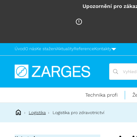
Upozornění pro zákaz
Úvod
O nás
Ke stažení
Aktuality
Reference
Kontakty
Vyhledávání
Vyhledávání
Technika
pro
práci
Technika profi
Ž
ve
výškách
Logistika
Logistika pro zdravotnictví