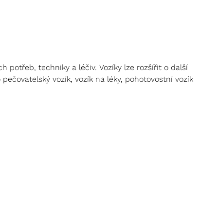
otřeb, techniky a léčiv. Vozíky lze rozšířit o další
o pečovatelský vozík, vozík na léky, pohotovostní vozík
ch košů a dalšího sortimentu, jejž najdete v téže