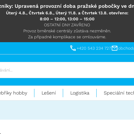
níky: Upravená provozní doba pražské pobočky ve dn
Úterý 4.8., Čtvrtek 6.8., Úterý 11.8. a Čtvrtek 13.8. otevřeno:
8:00 – 12:00, 13:00 – 15:00
OSTATNÍ DNY ZAVŘENO
Provoz brněnské centrály zůstáva nezměněn.
Za případné komplikace se omlouváme.
+420 543 234 727
obchod
ebříky hobby
Lešení
Logistika
Speciální tec