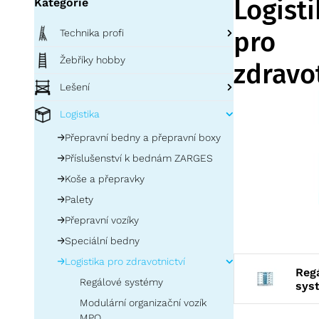
Logisti
Kategorie
pro
Technika profi
Opěrné žebříky
Žebříky hobby
zdravo
Regálové žebříky
Lešení
Nabízíme speciál
Výsuvné žebříky
Lešení profi
Logistika
zásuvky a
přizp
Víceúčelové žebříky
Sklapovací lešení
Lešení PaxTower
či anesteziologi
Přepravní bedny a přepravní boxy
Žebříky a plošiny ZAP
více informací
Pojízdná lešení s výložníky
Lešení FAVORIT doprodej
Příslušenství k bednám ZARGES
Logistika ve zd
Stojací žebříky jednostranné
Díly a příslušenství lešení
kategorii.
Koše a přepravky
Stojací žebříky oboustranné
profi
Palety
Bezpečnostní schůdky a podesty
Přepravní vozíky
Podestové žebříky
Speciální bedny
Speciální žebříky
Logistika pro zdravotnictví
Střešní žebříky
Reg
Regálové systémy
sys
Příslušenství a náhradní díly k
Modulární organizační vozík
žebříkům
MPO