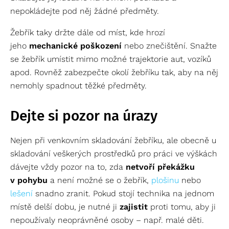
nepokládejte pod něj žádné předměty.
Žebřík taky držte dále od míst, kde hrozí
jeho
mechanické poškození
nebo znečištění. Snažte
se žebřík umístit mimo možné trajektorie aut, vozíků
apod. Rovněž zabezpečte okolí žebříku tak, aby na něj
nemohly spadnout těžké předměty.
Dejte si pozor na úrazy
Nejen při venkovním skladování žebříku, ale obecně u
skladování veškerých prostředků pro práci ve výškách
dávejte vždy pozor na to, zda
netvoří překážku
v pohybu
a není možné se o žebřík,
plošinu
nebo
lešení
snadno zranit. Pokud stojí technika na jednom
místě delší dobu, je nutné ji
zajistit
proti tomu, aby ji
nepoužívaly neoprávněné osoby – např. malé děti.