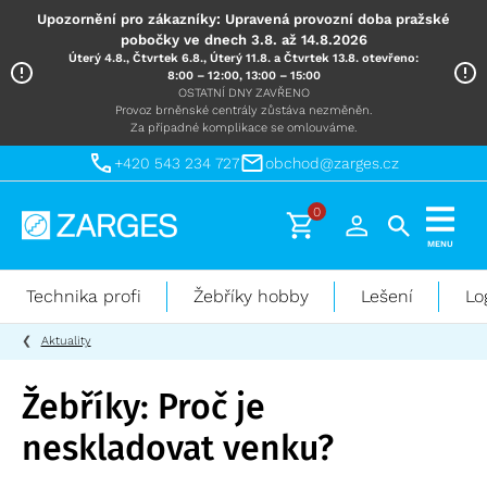
Upozornění pro zákazníky: Upravená provozní doba pražské
pobočky ve dnech 3.8. až 14.8.2026
Úterý 4.8., Čtvrtek 6.8., Úterý 11.8. a Čtvrtek 13.8. otevřeno:
8:00 – 12:00, 13:00 – 15:00
OSTATNÍ DNY ZAVŘENO
Provoz brněnské centrály zůstáva nezměněn.
Za případné komplikace se omlouváme.
+420 543 234 727
obchod@zarges.cz
0
Technika
MENU
pro
práci
Technika profi
Žebříky hobby
Lešení
Lo
ve
výškách
Aktuality
Žebříky: Proč je
neskladovat venku?