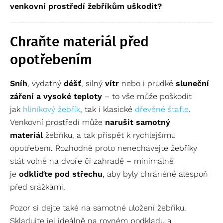
venkovní prostředí žebříkům uškodit?
Chraňte materiál před
opotřebením
Sníh
, vydatný
déšť
, silný
vítr
nebo i prudké
sluneční
záření a vysoké teploty
– to vše může poškodit
jak
hliníkový žebřík
, tak i klasické
dřevěné štafle
.
Venkovní prostředí může
narušit samotný
materiál
žebříku, a tak přispět k rychlejšímu
opotřebení. Rozhodně proto nenechávejte žebříky
stát volně na dvoře či zahradě – minimálně
je
odkliďte pod střechu
, aby byly chráněné alespoň
před srážkami.
Pozor si dejte také na samotné uložení žebříku.
Skladujte jej ideálně na rovném podkladu a