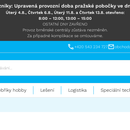
níky: Upravená provozní doba pražské pobočky ve dn
Úterý 4.8., Čtvrtek 6.8., Úterý 11.8. a Čtvrtek 13.8. otevřeno:
8:00 – 12:00, 13:00 – 15:00
OSTATNÍ DNY ZAVŘENO
Provoz brněnské centrály zůstáva nezměněn.
Za případné komplikace se omlouváme.
+420 543 234 727
obchod
ebříky hobby
Lešení
Logistika
Speciální tec