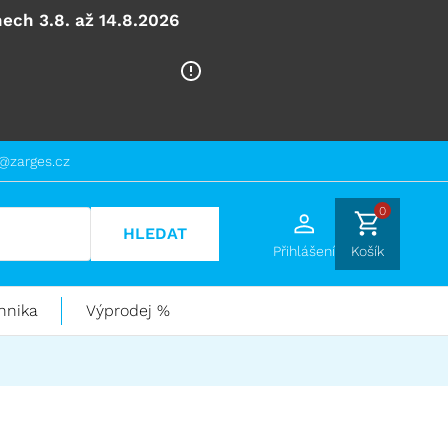
ech 3.8. až 14.8.2026
@zarges.cz
0
HLEDAT
Přihlášení
Košík
hnika
Výprodej %