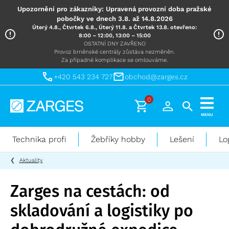
Upozornění pro zákazníky: Upravená provozní doba pražské
pobočky ve dnech 3.8. až 14.8.2026
Úterý 4.8., Čtvrtek 6.8., Úterý 11.8. a Čtvrtek 13.8. otevřeno:
8:00 – 12:00, 13:00 – 15:00
OSTATNÍ DNY ZAVŘENO
Provoz brněnské centrály zůstáva nezměněn.
Za případné komplikace se omlouváme.
+420 543 234 727
obchod@zarges.cz
0
Technika
MENU
pro
práci
Technika profi
Žebříky hobby
Lešení
Lo
ve
výškách
Aktuality
Zarges na cestách: od
skladování a logistiky po