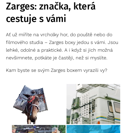
Zarges: značka, která
cestuje s vámi
Ať už míříte na vrcholky hor, do pouště nebo do
filmového studia – Zarges boxy jedou s vámi. Jsou
lehké, odolné a praktické. A i když si jich možná
nevšimnete, potkáte je častěji, než si myslíte.
Kam byste se svým Zarges boxem vyrazili vy?