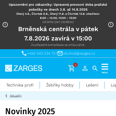
Upozornění pro zákazníky: Upravená provozní doba pražské
pobočky ve dnech 3.8. až 14.8.2026
Úterý 4.8., Čtvrtek 6.8., Úterý 11.8. a Čtvrtek 13.8. otevřeno:
8:00 – 12:00, 13:00 – 15:00
OSTATNÍ DNY ZAVŘENO
Brněnská centrála v pátek
7.8.2026 zavírá v 15:00
Za případné komplikace se omlouváme.
+420 543 234 727
obchod@zarges.cz
0
Technika
MENU
pro
práci
Technika profi
Žebříky hobby
Lešení
Lo
ve
výškách
Aktuality
Novinky 2025