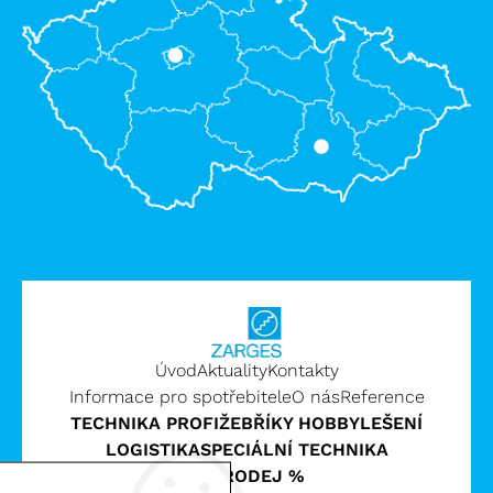
Úvod
Aktuality
Kontakty
Informace pro spotřebitele
O nás
Reference
TECHNIKA PROFI
ŽEBŘÍKY HOBBY
LEŠENÍ
LOGISTIKA
SPECIÁLNÍ TECHNIKA
VÝPRODEJ %