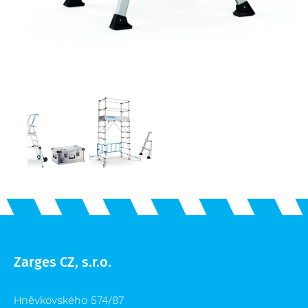
Zarges CZ, s.r.o.
Hněvkovského 574/87