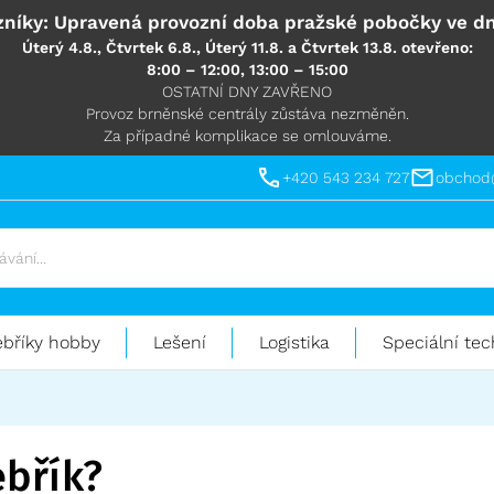
níky: Upravená provozní doba pražské pobočky ve dn
Úterý 4.8., Čtvrtek 6.8., Úterý 11.8. a Čtvrtek 13.8. otevřeno:
8:00 – 12:00, 13:00 – 15:00
OSTATNÍ DNY ZAVŘENO
Provoz brněnské centrály zůstáva nezměněn.
Za případné komplikace se omlouváme.
+420 543 234 727
obchod
ebříky hobby
Lešení
Logistika
Speciální tec
ebřík?