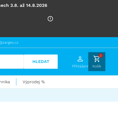
ech 3.8. až 14.8.2026
@zarges.cz
0
HLEDAT
Přihlášení
Košík
hnika
Výprodej %