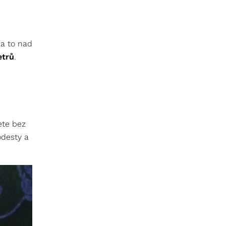
 a to nad
etrů
.
ete bez
odesty a