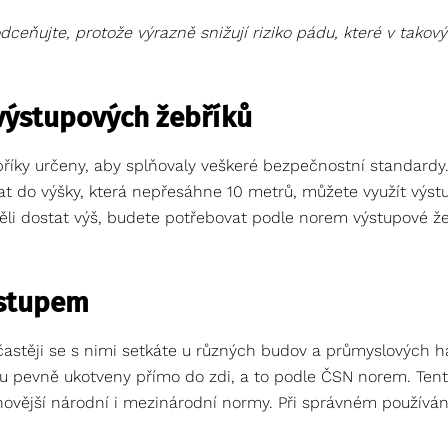
eňujte, protože výrazně snižují riziko pádu, které v takov
výstupových žebříků
bříky určeny, aby splňovaly veškeré bezpečnostní standardy
at do výšky, která nepřesáhne 10 metrů, můžete využít výst
ěli dostat výš, budete potřebovat podle norem výstupové že
ýstupem
častěji se s nimi setkáte u různých budov a průmyslových ha
ou pevně ukotveny přímo do zdi, a to podle ČSN norem. Tent
ovější národní i mezinárodní normy. Při správném používání