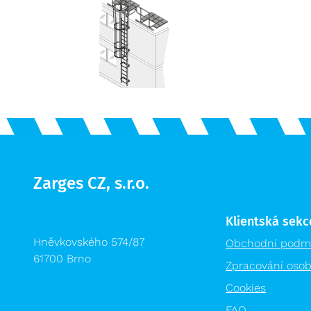
Zarges CZ, s.r.o.
Klientská sekc
Hněvkovského 574/87
Obchodní podm
61700 Brno
Zpracování osob
Cookies
FAQ