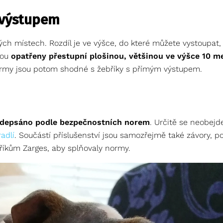
 výstupem
ch místech. Rozdíl je ve výšce, do které můžete vystoupat,
sou
opatřeny přestupní plošinou, většinou ve výšce 10 m
rmy jsou potom shodné s žebříky s přímým výstupem.
ředepsáno podle bezpečnostních norem
. Určitě se neobejd
adlí
. Součástí příslušenství jsou samozřejmě také závory, p
bříkům Zarges, aby splňovaly normy.