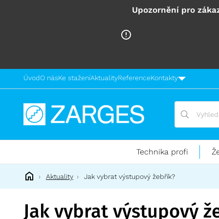
Upozornění pro zákaz
Úvod
O nás
Ke stažení
Aktuality
Reference
Kontakty
Vyhledávání
Vyhledávání
Technika
pro
práci
Technika profi
Ž
ve
výškách
Aktuality
Jak vybrat výstupový žebřík?
Jak vybrat výstupový ž