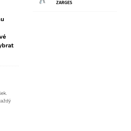
ZARGES
mu
ové
ybrat
šek.
každý