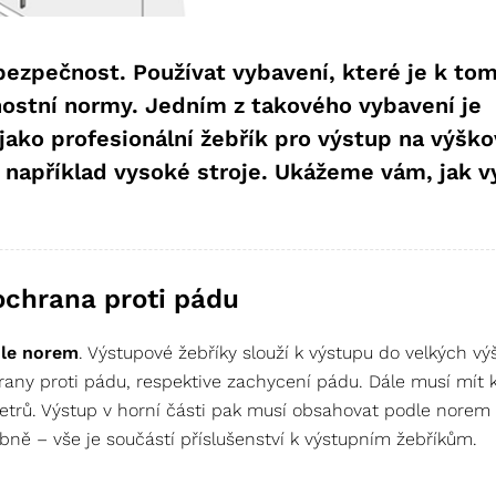
 bezpečnost. Používat vybavení, které je k to
ostní normy. Jedním z takového vybavení je
 jako profesionální žebřík pro výstup na výšk
 například vysoké stroje. Ukážeme vám, jak v
ochrana proti pádu
dle norem
. Výstupové žebříky slouží k výstupu do velkých vý
ny proti pádu, respektive zachycení pádu. Dále musí mít 
etrů. Výstup v horní části pak musí obsahovat podle norem
obně – vše je součástí příslušenství k výstupním žebříkům.