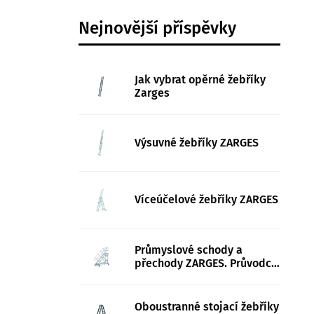
Nejnovější příspěvky
Jak vybrat opěrné žebříky
Zarges
Výsuvné žebříky ZARGES
Víceúčelové žebříky ZARGES
Průmyslové schody a
přechody ZARGES. Průvodce
bezpečným přístupem ve
výrobě
Oboustranné stojací žebříky