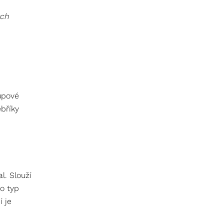
ých
.
upové
bříky
l. Slouží
o typ
 je