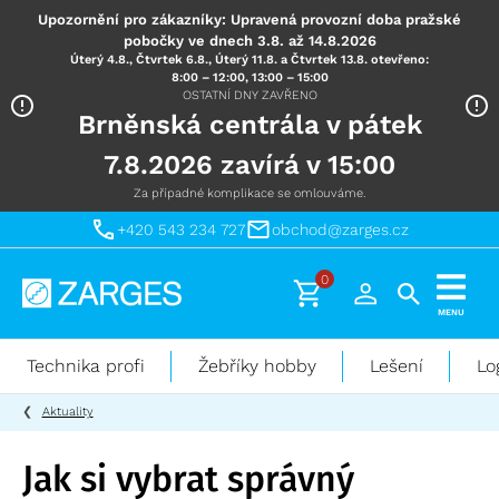
Upozornění pro zákazníky: Upravená provozní doba pražské
pobočky ve dnech 3.8. až 14.8.2026
Úterý 4.8., Čtvrtek 6.8., Úterý 11.8. a Čtvrtek 13.8. otevřeno:
8:00 – 12:00, 13:00 – 15:00
OSTATNÍ DNY ZAVŘENO
Brněnská centrála v pátek
7.8.2026 zavírá v 15:00
Za případné komplikace se omlouváme.
+420 543 234 727
obchod@zarges.cz
0
Technika
MENU
pro
práci
Technika profi
Žebříky hobby
Lešení
Lo
ve
výškách
Aktuality
Jak si vybrat správný