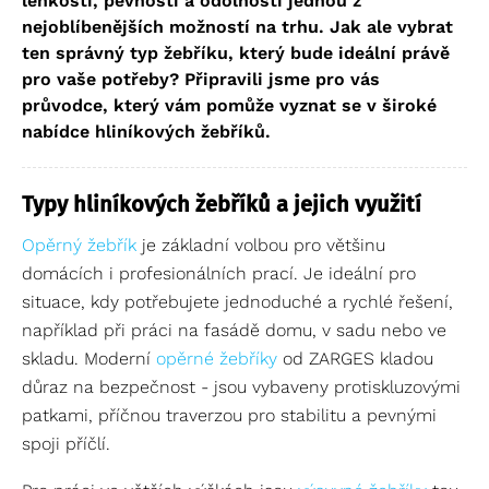
lehkosti, pevnosti a odolnosti jednou z
nejoblíbenějších možností na trhu. Jak ale vybrat
ten správný typ žebříku, který bude ideální právě
pro vaše potřeby? Připravili jsme pro vás
průvodce, který vám pomůže vyznat se v široké
nabídce hliníkových žebříků.
Typy hliníkových žebříků a jejich využití
Opěrný žebřík
je základní volbou pro většinu
domácích i profesionálních prací. Je ideální pro
situace, kdy potřebujete jednoduché a rychlé řešení,
například při práci na fasádě domu, v sadu nebo ve
skladu. Moderní
opěrné žebříky
od ZARGES kladou
důraz na bezpečnost - jsou vybaveny protiskluzovými
patkami, příčnou traverzou pro stabilitu a pevnými
spoji příčlí.