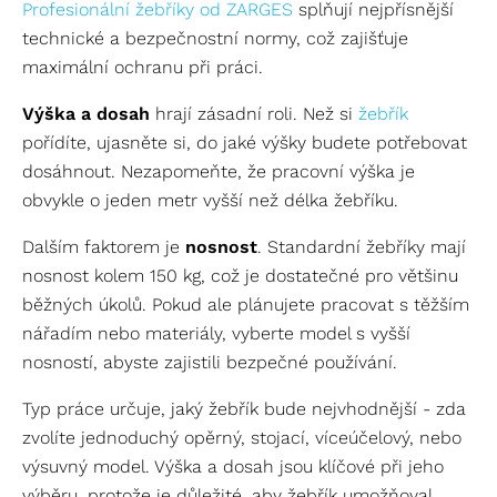
Profesionální žebříky od ZARGES
splňují nejpřísnější
technické a bezpečnostní normy, což zajišťuje
maximální ochranu při práci.
Výška a dosah
hrají zásadní roli. Než si
žebřík
pořídíte, ujasněte si, do jaké výšky budete potřebovat
dosáhnout. Nezapomeňte, že pracovní výška je
obvykle o jeden metr vyšší než délka žebříku.
Dalším faktorem je
nosnost
. Standardní žebříky mají
nosnost kolem 150 kg, což je dostatečné pro většinu
běžných úkolů. Pokud ale plánujete pracovat s těžším
nářadím nebo materiály, vyberte model s vyšší
nosností, abyste zajistili bezpečné používání.
Typ práce určuje, jaký žebřík bude nejvhodnější - zda
zvolíte jednoduchý opěrný, stojací, víceúčelový, nebo
výsuvný model. Výška a dosah jsou klíčové při jeho
výběru, protože je důležité, aby žebřík umožňoval