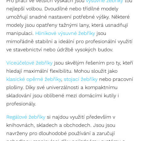
Pro práci ve větších výškách jsou
výsuvné žebříky
tou
nejlepší volbou. Dvoudílné nebo třídílné modely
umožňují snadné nastavení potřebné výšky. Některé
modely jsou opatřeny tažnými lany, která usnadňují
manipulaci.
Hliníkové výsuvné žebříky
jsou
mimořádně stabilní a ideální pro profesionální využití
ve stavebnictví nebo údržbě vysokých budov.
Víceúčelové žebříky
jsou skvělým řešením pro ty, kteří
hledají maximální flexibilitu. Mohou sloužit jako
klasické opěrné žebříky
,
stojací žebříky
nebo pracovní
plošiny. Díky své univerzálnosti a kompaktnímu
skladování jsou oblíbené mezi domácími kutily i
profesionály.
Regálové žebříky
si najdou využití především v
knihovnách, skladech a obchodech. Jsou jsou
navrženy pro dlouhodobé používání a zaručují