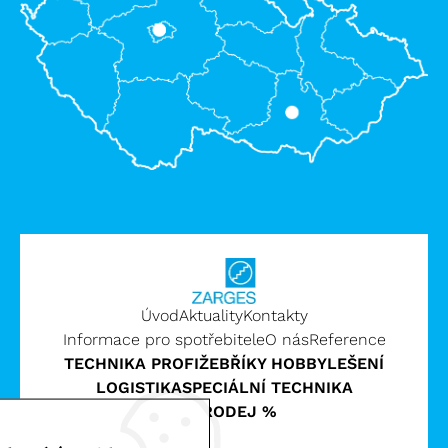
Úvod
Aktuality
Kontakty
Informace pro spotřebitele
O nás
Reference
TECHNIKA PROFI
ŽEBŘÍKY HOBBY
LEŠENÍ
LOGISTIKA
SPECIÁLNÍ TECHNIKA
VÝPRODEJ %