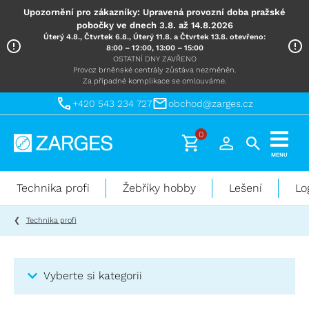
Upozornění pro zákazníky: Upravená provozní doba pražské
pobočky ve dnech 3.8. až 14.8.2026
Úterý 4.8., Čtvrtek 6.8., Úterý 11.8. a Čtvrtek 13.8. otevřeno:
8:00 – 12:00, 13:00 – 15:00
OSTATNÍ DNY ZAVŘENO
Provoz brněnské centrály zůstáva nezměněn.
Za případné komplikace se omlouváme.
+420 543 234 727
obchod@zarges.cz
0
Technika
MENU
pro
práci
Technika profi
Žebříky hobby
Lešení
Lo
ve
výškách
Technika profi
Vyberte si kategorii
Kategorie