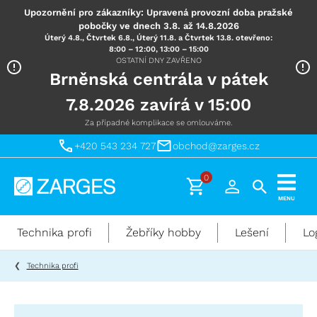
Upozornění pro zákazníky: Upravená provozní doba pražské
pobočky ve dnech 3.8. až 14.8.2026
Úterý 4.8., Čtvrtek 6.8., Úterý 11.8. a Čtvrtek 13.8. otevřeno:
8:00 – 12:00, 13:00 – 15:00
OSTATNÍ DNY ZAVŘENO
Brněnská centrála v pátek
7.8.2026 zavírá v 15:00
Za případné komplikace se omlouváme.
+420 543 234 727
obchod@zarges.cz
0
Technika
MENU
pro
práci
Technika profi
Žebříky hobby
Lešení
Lo
ve
výškách
Technika profi