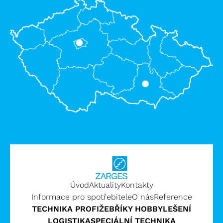
Úvod
Aktuality
Kontakty
Informace pro spotřebitele
O nás
Reference
TECHNIKA PROFI
ŽEBŘÍKY HOBBY
LEŠENÍ
LOGISTIKA
SPECIÁLNÍ TECHNIKA