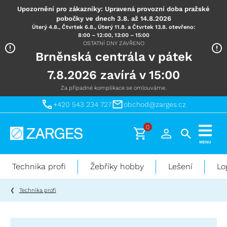
Upozornění pro zákazníky: Upravená provozní doba pražské
pobočky ve dnech 3.8. až 14.8.2026
Úterý 4.8., Čtvrtek 6.8., Úterý 11.8. a Čtvrtek 13.8. otevřeno:
8:00 – 12:00, 13:00 – 15:00
OSTATNÍ DNY ZAVŘENO
Brněnská centrála v pátek
7.8.2026 zavírá v 15:00
Za případné komplikace se omlouváme.
+420 543 234 727
obchod@zarges.cz
0
Technika
MENU
pro
práci
Technika profi
Žebříky hobby
Lešení
Lo
ve
výškách
Technika profi