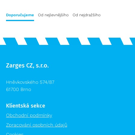
Přepravní vozíky
Plošiny a schody výprodej
Speciální bedny
Doporučujeme
Od nejlevnějšího
Od nejdražšího
Příslušenství žebříků výprodej
Logistika pro zdravotnictví
Lešení výprodej
Regálové systémy
Modulární organizační vozík MPO
Zarges CZ, s.r.o.
Hněvkovského 574/87
61700 Brno
Klientská sekce
Obchodní podmínky
Zpracování osobních údajů
Cookies