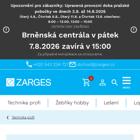
Upozornění pro zákazníky: Upravená provozní doba pražské
pobočky ve dnech 3.8. až 14.8.2026
Úterý 4.8., Čtvrtek 6.8., Úterý 11.8. a Čtvrtek 13.8. otevřeno:
8:00 – 12:00, 13:00 – 15:00
OSTATNÍ DNY ZAVŘENO
Brněnská centrála v pátek
7.8.2026 zavírá v 15:00
Za případné komplikace se omlouváme.
+420 543 234 727
obchod@zarges.cz
0
Technika
MENU
pro
práci
Technika profi
Žebříky hobby
Lešení
Lo
ve
výškách
Technika profi