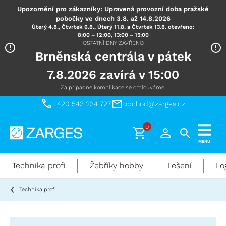
Upozornění pro zákazníky: Upravená provozní doba pražské
pobočky ve dnech 3.8. až 14.8.2026
Úterý 4.8., Čtvrtek 6.8., Úterý 11.8. a Čtvrtek 13.8. otevřeno:
8:00 – 12:00, 13:00 – 15:00
OSTATNÍ DNY ZAVŘENO
Brněnská centrála v pátek
7.8.2026 zavírá v 15:00
Za případné komplikace se omlouváme.
+420 543 234 727
obchod@zarges.cz
0
Technika
MENU
pro
práci
Technika profi
Žebříky hobby
Lešení
Lo
ve
výškách
Technika profi