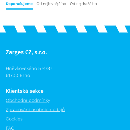
Přepravní vozíky
Doporučujeme
Od nejlevnějšího
Od nejdražšího
Plošiny a schody výprodej
Speciální bedny
Příslušenství žebříků výprodej
Logistika pro zdravotnictví
Lešení výprodej
Regálové systémy
Modulární organizační vozík MPO
Zarges CZ, s.r.o.
Hněvkovského 574/87
61700 Brno
Klientská sekce
Obchodní podmínky
Zpracování osobních údajů
Cookies
FAQ