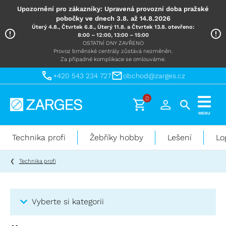
Upozornění pro zákazníky: Upravená provozní doba pražské
pobočky ve dnech 3.8. až 14.8.2026
Úterý 4.8., Čtvrtek 6.8., Úterý 11.8. a Čtvrtek 13.8. otevřeno:
8:00 – 12:00, 13:00 – 15:00
OSTATNÍ DNY ZAVŘENO
Provoz brněnské centrály zůstává nezměněn.
Za případné komplikace se omlouváme.
+420 543 234 727
obchod@zarges.cz
0
Technika
MENU
pro
práci
Technika profi
Žebříky hobby
Lešení
Lo
ve
výškách
Technika profi
Vyberte si kategorii
Kategorie