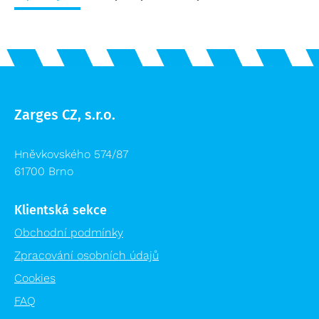
Příslušenství žebříků výprodej
Logistika pro zdravotnictví
Lešení výprodej
Regálové systémy
Modulární organizační vozík MPO
Zarges CZ, s.r.o.
Hněvkovského 574/87
61700 Brno
Klientská sekce
Obchodní podmínky
Zpracování osobních údajů
Cookies
FAQ