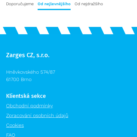
Přepravní vozíky
Doporučujeme
Od nejlevnějšího
Od nejdražšího
Plošiny a schody výprodej
Speciální bedny
Příslušenství žebříků výprodej
Logistika pro zdravotnictví
Lešení výprodej
Regálové systémy
Modulární organizační vozík MPO
Zarges CZ, s.r.o.
Hněvkovského 574/87
61700 Brno
Klientská sekce
Obchodní podmínky
Zpracování osobních údajů
Cookies
FAQ