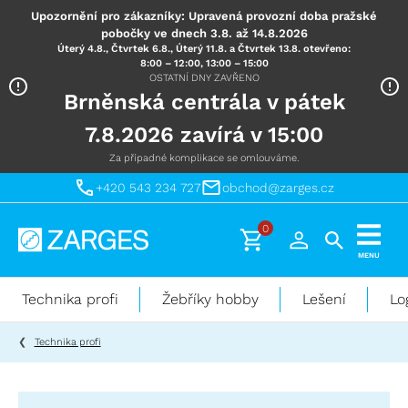
Upozornění pro zákazníky: Upravená provozní doba pražské
pobočky ve dnech 3.8. až 14.8.2026
Úterý 4.8., Čtvrtek 6.8., Úterý 11.8. a Čtvrtek 13.8. otevřeno:
8:00 – 12:00, 13:00 – 15:00
OSTATNÍ DNY ZAVŘENO
Brněnská centrála v pátek
7.8.2026 zavírá v 15:00
Za případné komplikace se omlouváme.
+420 543 234 727
obchod@zarges.cz
0
Technika
MENU
pro
práci
Technika profi
Žebříky hobby
Lešení
Lo
ve
výškách
Technika profi