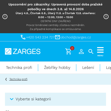
Upozornění pro zákazníky: Upravená provozní doba pražské
pobočky ve dnech 3.8. až 14.8.2026
Úterý 4.8., Čtvrtek 6.8., Úterý 11.8. a Čtvrtek 13.8. otevřeno:
8:00 – 12:00, 13:00 – 15:00
OSTATNÍ DNY ZAVŘENO
Provoz brněnské centrály zůstáva nezměněn.
Za případné komplikace se omlouváme.
+420 543 234 727
obchod@zarges.cz
0
Technika
MENU
pro
práci
Technika profi
Žebříky hobby
Lešení
Lo
ve
výškách
Technika profi
Vyberte si kategorii
Kategorie