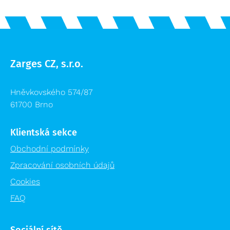
Příslušenství žebříků výprodej
Logistika pro zdravotnictví
Lešení výprodej
Regálové systémy
Modulární organizační vozík MPO
Zarges CZ, s.r.o.
Hněvkovského 574/87
61700 Brno
Klientská sekce
Obchodní podmínky
Zpracování osobních údajů
Cookies
FAQ
Sociální sítě