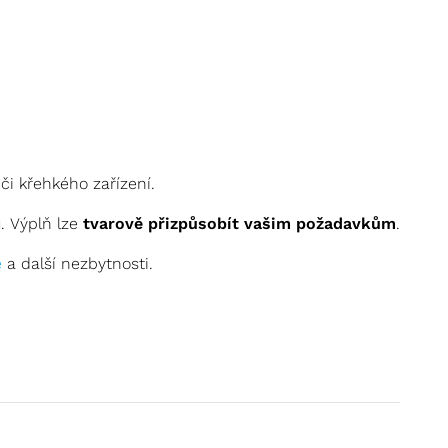
či křehkého zařízení.
 Výplň lze
tvarově přizpůsobít vašim požadavkům
.
e
a další nezbytnosti.