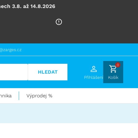
ech 3.8. až 14.8.2026
@zarges.cz
0
HLEDAT
Přihlášení
Košík
hnika
Výprodej %