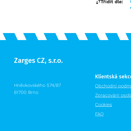
Třídit dle:
Zarges CZ, s.r.o.
Klientská sekc
Hněvkovského 574/87
Obchodní podm
61700 Brno
Zpracování osob
Cookies
FAQ