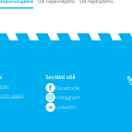
Doporučujeme
Od nejlevnějšího
Od nejdražšího
e
Sociální sítě
ínky
Facebook
ních údajů
Instagram
LinkedIn