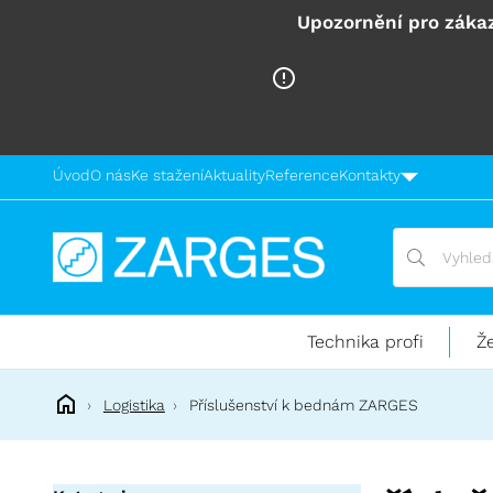
Upozornění pro zákaz
Úvod
O nás
Ke stažení
Aktuality
Reference
Kontakty
Vyhledávání
Vyhledávání
Technika
pro
práci
Technika profi
Ž
ve
výškách
Logistika
Příslušenství k bednám ZARGES