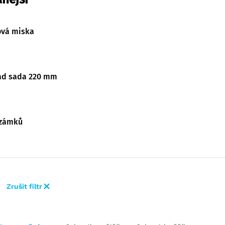
ová miska
ad sada 220 mm
 zámků
Zrušit filtr