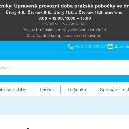
níky: Upravená provozní doba pražské pobočky ve dn
Úterý 4.8., Čtvrtek 6.8., Úterý 11.8. a Čtvrtek 13.8. otevřeno:
8:00 – 12:00, 13:00 – 15:00
OSTATNÍ DNY ZAVŘENO
Provoz brněnské centrály zůstáva nezměněn.
Za případné komplikace se omlouváme.
+420 543 234 727
obchod
ebříky hobby
Lešení
Logistika
Speciální tec