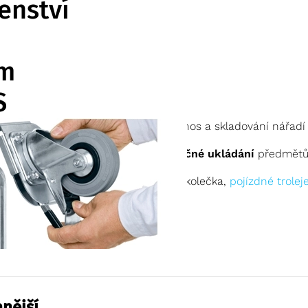
enství
m
S
slušenství k bednám ZARGES pro přenos a skladování nářadí 
eden slouží pro
přehledné a bezpečné ukládání
předmětů.
 u nás zakoupíte též visací zámky, kolečka,
pojízdné trolej
nější