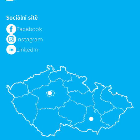
Přepravní vozíky
Plošiny a schody výprodej
Speciální bedny
Sociální sítě
Příslušenství žebříků výprodej
Logistika pro zdravotnictví
Lešení výprodej
Facebook
Regálové systémy
Instagram
Modulární organizační vozík MPO
LinkedIn