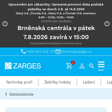
Upozornění pro zákazníky: Upravená provozní doba pražské
pobočky ve dnech 3.8. až 14.8.2026
Úterý 4.8., Čtvrtek 6.8., Úterý 11.8. a Čtvrtek 13.8. otevřeno:
8:00 – 12:00, 13:00 – 15:00
OSTATNÍ DNY ZAVŘENO
Brněnská centrála v pátek
7.8.2026 zavírá v 15:00
Za případné komplikace se omlouváme.
+420 543 234 727
obchod@zarges.cz
0
Technika
MENU
pro
práci
Technika profi
Žebříky hobby
Lešení
Lo
ve
výškách
Šachtová technika