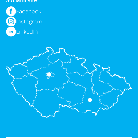
Sociální sítě
Příslušenství žebříků výprodej
Logistika pro zdravotnictví
Lešení výprodej
Facebook
Regálové systémy
Instagram
Modulární organizační vozík MPO
LinkedIn