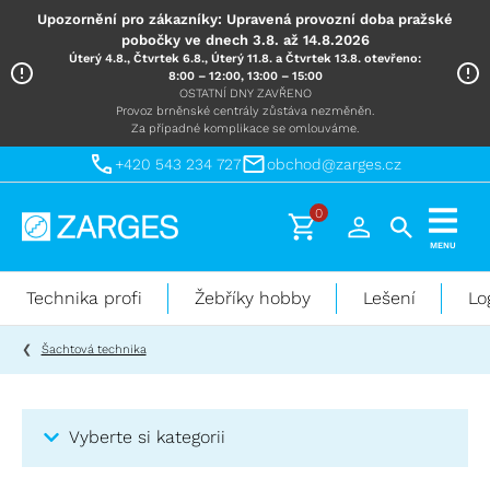
Upozornění pro zákazníky: Upravená provozní doba pražské
pobočky ve dnech 3.8. až 14.8.2026
Úterý 4.8., Čtvrtek 6.8., Úterý 11.8. a Čtvrtek 13.8. otevřeno:
8:00 – 12:00, 13:00 – 15:00
OSTATNÍ DNY ZAVŘENO
Provoz brněnské centrály zůstáva nezměněn.
Za případné komplikace se omlouváme.
+420 543 234 727
obchod@zarges.cz
0
Technika
MENU
pro
práci
Technika profi
Žebříky hobby
Lešení
Lo
ve
výškách
Šachtová technika
Vyberte si kategorii
Kategorie