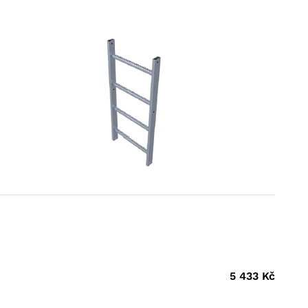
5 433
Kč