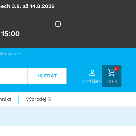
ech 3.8. až 14.8.2026
 15:00
@zarges.cz
0
HLEDAT
Přihlášení
Košík
hnika
Výprodej %