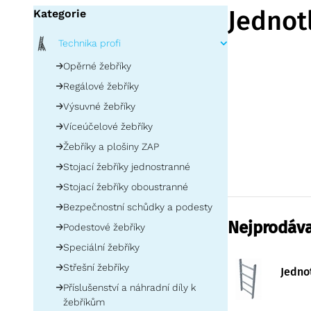
Jednot
Kategorie
Technika profi
Opěrné žebříky
Regálové žebříky
Výsuvné žebříky
Víceúčelové žebříky
Žebříky a plošiny ZAP
Stojací žebříky jednostranné
Stojací žebříky oboustranné
Bezpečnostní schůdky a podesty
Nejprodáva
Podestové žebříky
Speciální žebříky
Střešní žebříky
Jedno
Příslušenství a náhradní díly k
žebříkům