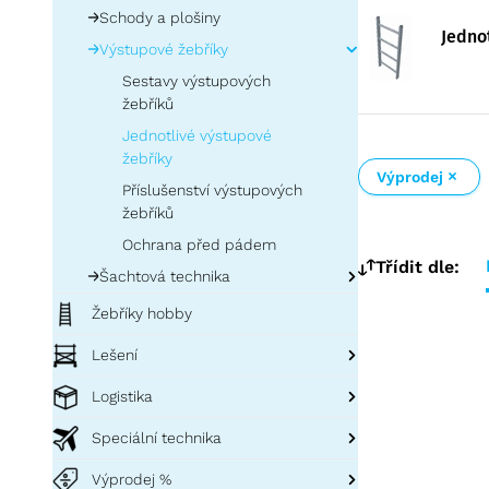
Schody a plošiny
Jedno
Výstupové žebříky
Sestavy výstupových
žebříků
Jednotlivé výstupové
žebříky
Výprodej
Příslušenství výstupových
žebříků
Ochrana před pádem
Třídit dle:
Šachtová technika
Šachtové žebříky
Žebříky hobby
Příslušenství šachtových
Lešení
žebříků
Lešení profi
Ochrana před pádem
Logistika
Sklapovací lešení
Lešení PaxTower
Studnové a šachtové
Přepravní bedny a přepravní boxy
Speciální technika
poklopy
Pojízdná lešení s výložníky
Lešení FAVORIT doprodej
Příslušenství k bednám ZARGES
Technika pro letadla
Výprodej %
Díly a příslušenství lešení