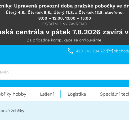
níky: Upravená provozní doba pražské pobočky ve dn
Úterý 4.8., Čtvrtek 6.8., Úterý 11.8. a Čtvrtek 13.8. otevřeno:
8:00 – 12:00, 13:00 – 15:00
OSTATNÍ DNY ZAVŘENO
ská centrála v pátek 7.8.2026 zavírá v
Za případné komplikace se omlouváme.
+420 543 234 727
obchod
ebříky hobby
Lešení
Logistika
Speciální tec
upové žebříky